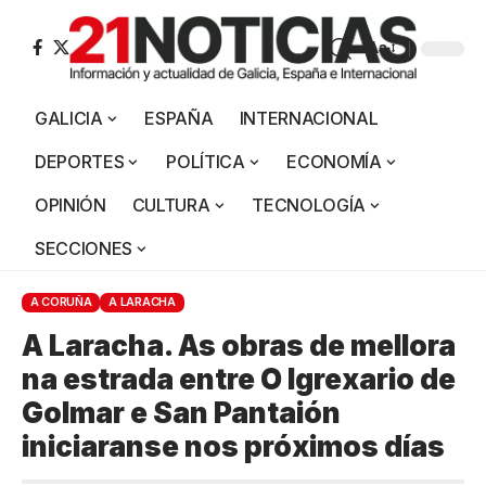
Aa
GALICIA
ESPAÑA
INTERNACIONAL
DEPORTES
POLÍTICA
ECONOMÍA
OPINIÓN
CULTURA
TECNOLOGÍA
SECCIONES
A CORUÑA
A LARACHA
A Laracha. As obras de mellora
na estrada entre O Igrexario de
Golmar e San Pantaión
iniciaranse nos próximos días