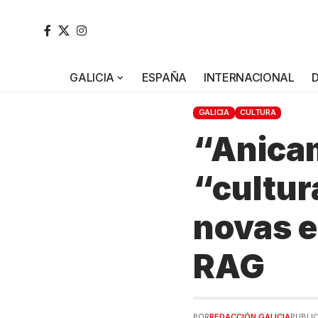
GALICIA
ESPAÑA
INTERNACIONAL
GALICIA
CULTURA
“Anicam
“cultur
novas e
RAG
POR
REDACCIÓN GALICIA
PUBLIC