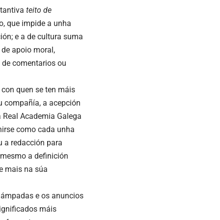
tantiva
teito de
ico, que impide a unha
ión; e a de
cultura
suma
 de apoio moral,
a de comentarios ou
r con quen se ten máis
ou compañía, a acepción
a Real Academia Galega
nirse como cada unha
a redacción para
 mesmo a definición
 e mais na súa
 lámpadas e os anuncios
significados máis