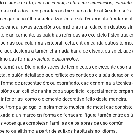
to
e
anicamento, teito de cristal, cultura da cancelación, escaleta
timas entradas incorporadas ao
Dicionario
da Real Academia Gal
a engadiu na última actualización a esta ferramenta fundament
es canda novas acepcións ou melloras na redacción doutros vin
to
e
anicamento
, as palabras referidas ao exercicio físico que c
 pernas coa columna vertebral recta, entran canda outros term
re
, que designa a tamén chamada barra de discos, ou
vólei
, que
imo das formas
voleibol
e
balonvolea
.
e tamén ao Dicionario voces de tecnolectos de crecente uso na
eta
, o guión detallado que reflicte os contidos e a súa duración
 forma de presentación; ou
esgrafiado
, que denomina a técnica 
cisións cun estilete nunha capa superficial especialmente prepar
 inferior, así como o elemento decorativo feito desta maneira.
ou trompa galega, o instrumento musical de metal que consiste
 fixada a un marco en forma de ferradura, figura tamén entre as 
s voces que completan familias de palabras de uso común
beiro
ou
elitismo
a partir de sufixos habituais no idioma.