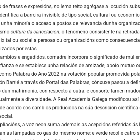
 de frases e expresións, no lema
teito
agrégase a locución subs
dentifica a barreira invisible de tipo social, cultural ou económ
 unha minoría o acceso a postos de relevancia dunha organizac
xismo
cultura da cancelación
, o fenómeno consistente na retirada
 dixital ou social a persoas ou organizacións como consecuenci
lizados por estas.
cambios e engadidos,
comadre
incorpora o significado de mulle
nfianza e se establece unha relación de amizade, apoio mutuo 
 como
Palabra do Ano 2022
na votación popular promovida pol
ón Barrié a través do Portal das Palabras;
cónxuxe
pasou a defi
 dun matrimonio, con respecto á outra; e
consorte
tamén mudou 
gualmente a diversidade. A Real Academia Galega modificou así
de acordo cos cambios producidos na súa descrición científica
social.
pliacións, a voz
neon
suma ademais as acepcións referidas ás
an as lámpadas co gas do mesmo nome; e
verde
recolle catro 