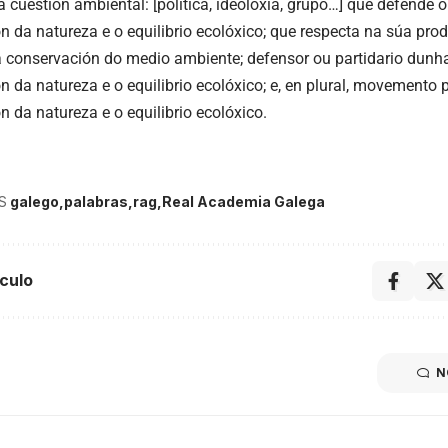
á cuestión ambiental: [política, ideoloxía, grupo…] que defende 
n da natureza e o equilibrio ecolóxico; que respecta na súa pro
a conservación do medio ambiente; defensor ou partidario dunh
n da natureza e o equilibrio ecolóxico; e, en plural, movemento 
n da natureza e o equilibrio ecolóxico.
S
galego
palabras
rag
Real Academia Galega
culo
N