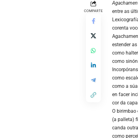
Agachamen
entre as úl
COMPARTE
Lexicografí
corenta voc
Agachamen
estender as
como
halte
como sinón
Incorpórans
como
escal
como a súa
en facer in
cor da capa
O
birimbao
(a palleta)
canda outra
como
perce