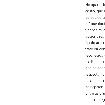
No apartado
cristal,
que i
persoa ou a
o fraseolo
financeiro,
accións rea
Canto aos 
trato ou co
recoñecida
e a Fundaci
das persoas
respectar i
de
autismo
percepción 
Entre as am
que empreg