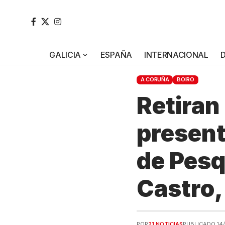
GALICIA
ESPAÑA
INTERNACIONAL
A CORUÑA
BOIRO
Retiran
present
de Pesq
Castro,
POR
21 NOTICIAS
PUBLICADO 14/