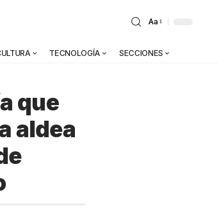
Aa
CULTURA
TECNOLOGÍA
SECCIONES
ía que
a aldea
de
o