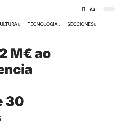
Aa
ULTURA
TECNOLOGÍA
SECCIONES
,2 M€ ao
encia
e 30
s