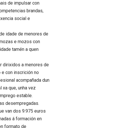
mais de impulsar con
competencias brandas,
xencia social e
 de idade de menores de
ar mozas e mozos con
unidade tamén a quen
r dirixidos a menores de
e con inscrición no
rofesional acompañada dun
l xa que, unha vez
emprego estable.
ozas desempregadas.
ue van dos 9.975 euros
inadas á formación en
en formato de