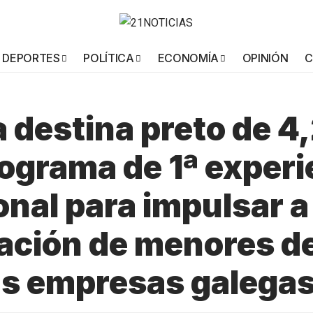
DEPORTES
POLÍTICA
ECONOMÍA
OPINIÓN
C
 destina preto de 4
ograma de 1ª experi
onal para impulsar a
ación de menores d
s empresas galega