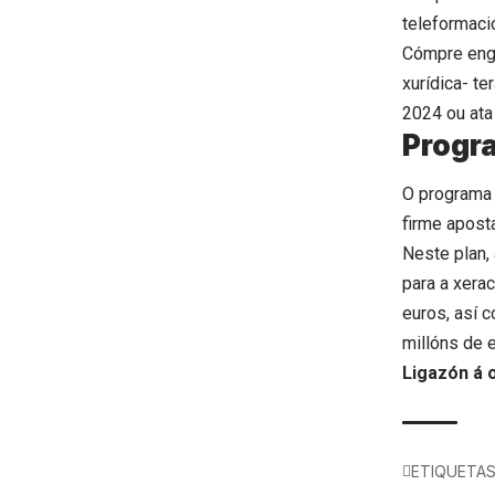
teleformac
Cómpre enga
xurídica- t
2024 ou ata
Progr
O programa 
firme apost
Neste plan,
para a xera
euros, así 
millóns de e
Ligazón á 
ETIQUETA