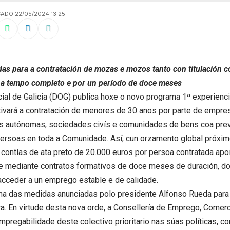
ADO 22/05/2024 13:25
as para a contratación de mozas e mozos tanto con titulación c
, a tempo completo e por un período de doce meses
cial de Galicia (DOG) publica hoxe o novo
programa
1ª experienci
tivará a contratación de menores de 30 anos por parte de empre
as autónomas, sociedades civís e comunidades de bens coa previ
ersoas en toda a Comunidade. Así, cun orzamento global próxim
 contías de ata preto de 20.000 euros por persoa contratada ap
 mediante contratos formativos de doce meses de duración, d
acceder a un emprego estable e de calidade.
ha das medidas anunciadas polo presidente Alfonso Rueda para
ura. En virtude desta nova orde, a Consellería de Emprego, Comer
mpregabilidade deste colectivo prioritario nas súas políticas, con