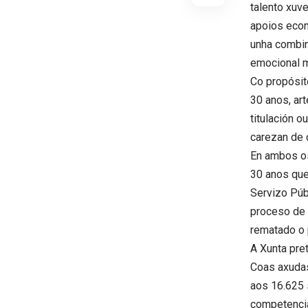
talento xuv
apoios econ
unha combina
emocional m
Co propósit
30 anos, ar
titulación o
carezan de c
En ambos os
30 anos que
Servizo Púb
proceso de 
rematado o 
A Xunta pre
Coas axudas
aos 16.625 
competencia