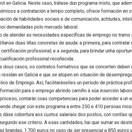
enil en Galicia. Neste caso, trátase dun programa mixto, que ade
ómicos a contratación a tempo completo, ofrece formación en 
ción de habilidades sociais e de comunicación, actitudes, inteli
oi demandadas polo mercado laboral.
o de atender as necesidades específicas de emprego no tramo
téllanse dúas liñas concretas de axuda: a primeira, para contrat
u certificación profesional; e a segunda, para brindar unha oport
ualificación profesional recoñecida.
 dous casos, os contratos formativos que se concerten deben i
 residan en Galicia e que se atopen en situación de desemprego 
lico de Emprego. Así, facilitaráselles un período de práctica p
formación para o emprego abrindo camiño á súa inserción labora
proceso, contarán coas competencias para poder acceder a un 
tende chegar con este programa a entre 250 e 410 persoas m
 dáse cobertura aos custos salariais dos postos, con contías q
segundo ese criterio. A esas cantidades, hai que sumar as dest
s brandas, 1.700 euros no caso de ser presencial e 850 euros 