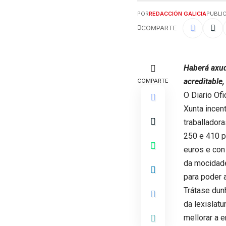
POR
REDACCIÓN GALICIA
PUBLIC
COMPARTE
Haberá axud
acreditable
COMPARTE
O Diario Ofi
Xunta incen
traballador
250 e 410 p
euros e con
da mocidade
para poder 
Trátase dun
da lexislat
mellorar a e