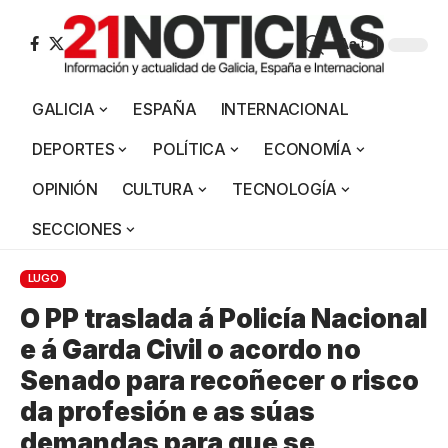
Aa
GALICIA
ESPAÑA
INTERNACIONAL
DEPORTES
POLÍTICA
ECONOMÍA
OPINIÓN
CULTURA
TECNOLOGÍA
SECCIONES
LUGO
O PP traslada á Policía Nacional
e á Garda Civil o acordo no
Senado para recoñecer o risco
da profesión e as súas
demandas para que se