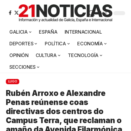
Aa
GALICIA
ESPAÑA
INTERNACIONAL
DEPORTES
POLÍTICA
ECONOMÍA
OPINIÓN
CULTURA
TECNOLOGÍA
SECCIONES
LUGO
Rubén Arroxo e Alexandre
Penas reúnense coas
directivas dos centros do
Campus Terra, que reclaman o
amaño da Avenida Filarmónica