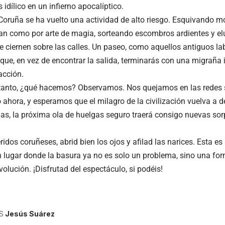
idílico en un infierno apocalíptico.
Coruña se ha vuelto una actividad de alto riesgo. Esquivando 
can como por arte de magia, sorteando escombros ardientes y el
 ciernen sobre las calles. Un paseo, como aquellos antiguos lab
 que, en vez de encontrar la salida, terminarás con una migraña 
acción.
tanto, ¿qué hacemos? Observamos. Nos quejamos en las redes 
 ahora, y esperamos que el milagro de la civilización vuelva a 
as, la próxima ola de huelgas seguro traerá consigo nuevas sorp
ridos coruñeses, abrid bien los ojos y afilad las narices. Esta es
n lugar donde la basura ya no es solo un problema, sino una fo
olución. ¡Disfrutad del espectáculo, si podéis!
S
Jesús Suárez