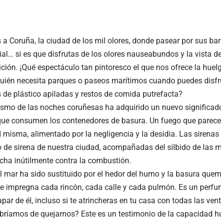
 a Coruña, la ciudad de los mil olores, donde pasear por sus bar
ial… si es que disfrutas de los olores nauseabundos y la vista
ión. ¡Qué espectáculo tan pintoresco el que nos ofrece la huel
uién necesita parques o paseos marítimos cuando puedes disfru
s de plástico apiladas y restos de comida putrefacta?
ismo de las noches coruñesas ha adquirido un nuevo significad
que consumen los contenedores de basura. Un fuego que parece 
d misma, alimentado por la negligencia y la desidia. Las sirenas
 de sirena de nuestra ciudad, acompañadas del silbido de las m
cha inútilmente contra la combustión.
l mar ha sido sustituido por el hedor del humo y la basura que
e impregna cada rincón, cada calle y cada pulmón. Es un perfu
ar de él, incluso si te atrincheras en tu casa con todas las ven
bríamos de quejarnos? Este es un testimonio de la capacidad h