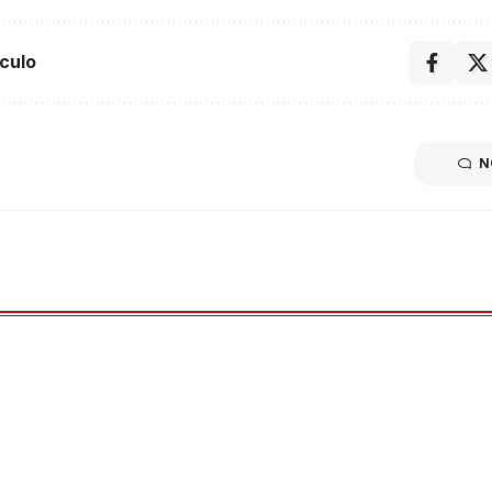
culo
N