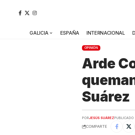
GALICIA
ESPAÑA
INTERNACIONAL
OPINIÓN
Arde Co
queman 
Suárez
POR
JESÚS SUÁREZ
PUBLICADO 
COMPARTE