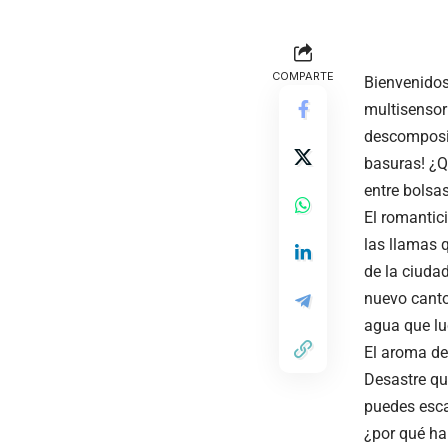
COMPARTE
Bienvenidos
multisensor
descomposic
basuras! ¿Q
entre bolsa
El romantic
las llamas 
de la ciuda
nuevo canto
agua que lu
El aroma de
Desastre qu
puedes escap
¿por qué ha