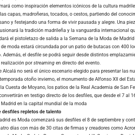
tomará como inspiración elementos icónicos de la cultura madri
las capas, madroñeras, tocados, o cestos, partiendo del conocim
esano y festejando una forma de vivir pausada y alegre. Una pie
usionará la tradición madrileña y la vanguardia internacional qu
dará el pistoletazo de salida a la Semana de la Moda de Madri
 de moda estará circundada por un patio de butacas con 400 loc
Además, el desfile se podrá seguir desde distintos emplazamie
 realización por
streaming
en directo del evento.
e Alcalá no será el único escenario elegido para presentar las n
temporada otoño invierno, el monumento de Alfonso XII del Estan
e la Cuesta de Moyano, los patios de la Real Academia de San Fe
onvertirán en testigo directo de los desfiles, que desde el 7 al 
a Madrid en la capital mundial de la moda
 desfiles repletos de talento
adrid es Moda comenzará sus desfiles el 8 de septiembre y cont
atro días con más de 30 citas de firmas y creadores como Acro