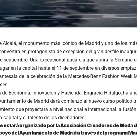
e Alcalá, el monumento más icónico de Madrid y uno de los más
convertirá en protagonista de excepción del gran desfile inaugu
e septiembre. Una excepcional pasarela que abrirá la Semana d
lugar en la capital hasta el 11 de septiembre en diversos emplaz
 antesala de la celebración de la Mercedes-Benz Fashion Week Mad
mes.
 de Economía, Innovación y Hacienda, Engracia Hidalgo, ha an
Ayuntamiento de Madrid dará comienzo al nuevo curso político tr
miento que proyectará a nivel nacional e internacional la fusión
la capital y el talento de los diseñadores.
ile estará organizado por la Asociación Creadores de Moda 
apoyo del Ayuntamiento de Madrid a través del programa Mad