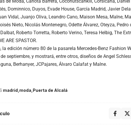
las de Moda, Carlota Barrera, Coconutscankill, Corsicana, Dani
tés, Dominnico, Duyos, Evade House, García Madrid, Javier Del
Juan Vidal, Juanjo Oliva, Leandro Cano, Maison Mesa, Malne, Ma
oisés Nieto, Nicolás Montenegro, Odette Álvarez, Oteyza, Pedro d
 Dalbat, Roberto Torretta, Roberto Verino, Teresa Helbig, The Ext
 WE ARE SPASTOR.
e, la edición número 80 de la pasarela Mercedes-Benz Fashion 
 de septiembre, y mostrará, entre otros, diseños de Angel Schless
guna, Berhanyer, JCPajares, Álvaro Calafat y Malne.
S
madrid
moda
Puerta de Alcalá
culo