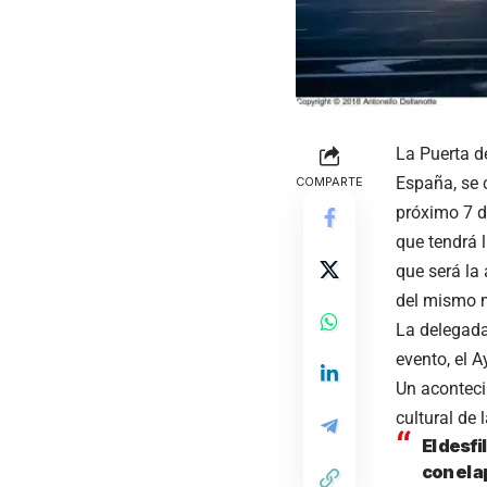
La Puerta d
España, se 
COMPARTE
próximo 7 d
que tendrá 
que será la
del mismo 
La delegada
evento, el 
Un aconteci
cultural de 
El desf
con el 