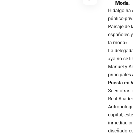
Moda.
Hidalgo ha 
público-pri
Paisaje de l
españoles y
la moda».
La delegada
«ya no se l
Manuel y Ana
principales
Puesta en Va
Si en otras
Real Academ
Antropológi
capital, est
inmediacion
diseñadores