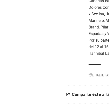
Canarias Is
Dolores Cor
x See Iou, 
Marinero, M
Brand, Pilar
Espadas y
Por su part
del 12 al 16
Hannibal La
ETIQUETA
Comparte éste artí