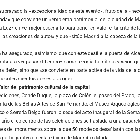
subrayado la «excepcionalidad de este evento», fruto de la «nec
vada» que convierte un «emblema patrimonial de la ciudad de M
a Luz» en «el mejor escenario para poner en valor el talento de 
 las creaciones de autor» y que «sitúa Madrid a la cabeza de la 
 ha asegurado, asimismo, que con este desfile la puerta de Alcal
imitará a ver pasar el tiempo» como recogía la mítica canción qu
 Belén, sino que «se convierte en parte activa de la vida de la 
 acontecimientos que esta acoge».
lor del patrimonio cultural de la capital
 ediciones, Conde Duque, la plaza de Colón, el paseo del Prado, 
ia de las Bellas Artes de San Fernando, el Museo Arqueológico
co o Serrería Belga fueron la sede del acto inaugural de la Sem
e año el epicentro de las celebraciones se traslada a una pasarel
es del monumento, sobre la que 50 modelos desafilarán con las
 participantes en esta edición de Madrid es Moda.