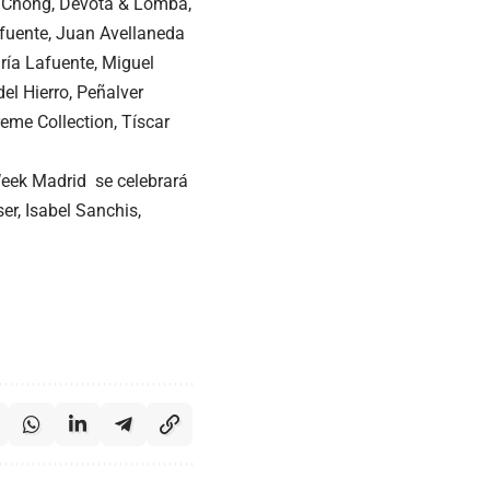
el Chong, Devota & Lomba,
afuente, Juan Avellaneda
ría Lafuente, Miguel
el Hierro, Peñalver
reme Collection, Tíscar
Week Madrid se celebrará
er, Isabel Sanchis,