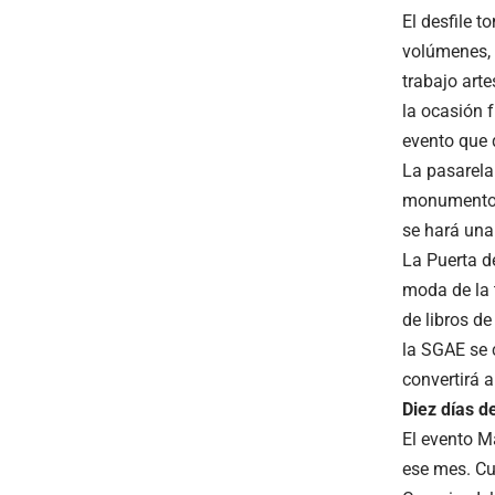
El desfile 
volúmenes, 
trabajo art
la ocasión f
evento que 
La pasarela
monumento. 
se hará una
La Puerta d
moda de la 
de libros d
la SGAE se c
convertirá 
Diez días de
El evento M
ese mes. Cu