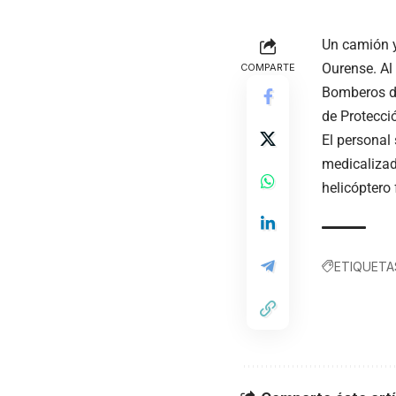
Un camión y
Ourense. Al 
COMPARTE
Bomberos de
de Protecció
El personal 
medicalizad
helicóptero 
ETIQUETA