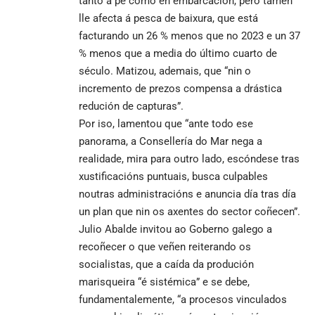
tanto a pé como en embarcación, pero tamén
lle afecta á pesca de baixura, que está
facturando un 26 % menos que no 2023 e un 37
% menos que a media do último cuarto de
século. Matizou, ademais, que “nin o
incremento de prezos compensa a drástica
redución de capturas”.
Por iso, lamentou que “ante todo ese
panorama, a Consellería do Mar nega a
realidade, mira para outro lado, escóndese tras
xustificacións puntuais, busca culpables
noutras administracións e anuncia día tras día
un plan que nin os axentes do sector coñecen”.
Julio Abalde invitou ao Goberno galego a
recoñecer o que veñen reiterando os
socialistas, que a caída da produción
marisqueira “é sistémica” e se debe,
fundamentalemente, “a procesos vinculados