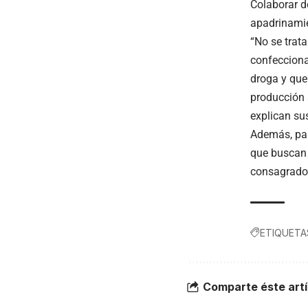
Colaborar d
apadrinami
“No se trat
confeccion
droga y que
producción 
explican su
Además, par
que buscan l
consagrados
ETIQUETA
Comparte éste artí