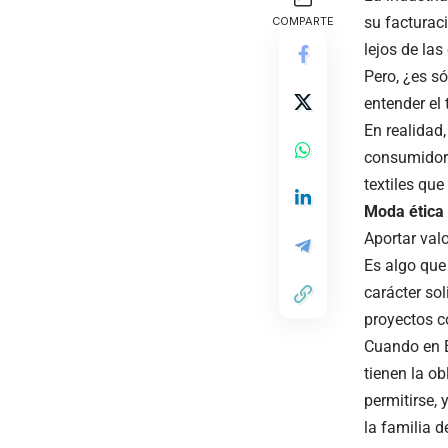
su facturac
COMPARTE
lejos de las
Pero, ¿es s
entender el 
En realidad,
consumidor 
textiles que
M
oda ética
Aportar valo
Es algo que
carácter so
proyectos c
Cuando en E
tienen la o
permitirse,
la familia 