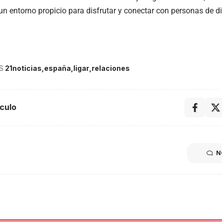
un entorno propicio para disfrutar y conectar con personas de di
S
21noticias
españa
ligar
relaciones
culo
N