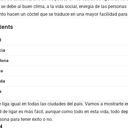
e debe al buen clima, a la vida social, energía de las personas y
nto hacen un cóctel que se traduce en una mayor facilidad para 
tents
d
cia
lona
ga
ada
a
e liga igual en todas las ciudades del país. Vamos a mostrarte e
d de ligar es más fácil, aunque como todo en esta vida, todo de
sona para tener éxito o no.
d