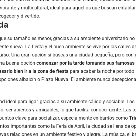
vibrante y multicultural, ideal para aquellos que buscan entabla
ogedor y divertido.
da
que su tamaño es menor, gracias a su ambiente universitario no
nte nueva. La fiesta y el buen ambiente se vive por las calles d
curso. Una gran opción si buscas una ciudad pequeña, pero con 
una buena opción
comenzar por la tarde tomando sus famosas t
sarlo bien ir a la zona de fiesta
para acabar la noche por todo l
 opciones albaicín o Plaza Nueva. El ambiente nunca decepciona
a
d ideal para ligar, gracias a su ambiente cálido y sociable. Los
r ser abiertos y amigables, lo que facilita conocer gente. Las te
puntos clave para socializar, especialmente en barrios como
Tri
ntos importantes como la Feria de Abril, la ciudad se llena de 
evas relaciones en un ambiente festivo y alegre. La música, el b