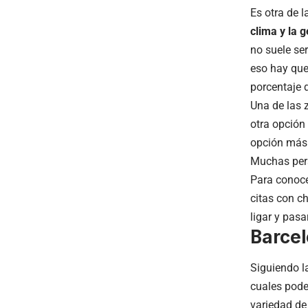
Es otra de l
clima y la 
no suele se
eso hay que
porcentaje d
Una de las 
otra opción
opción más 
Muchas pers
Para conoce
citas con c
ligar y pasa
Barce
Siguiendo l
cuales pode
variedad de