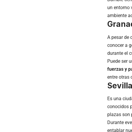
un entorno 
ambiente ac
Grana
A pesar de 
conocer a ge
durante el 
Puede ser 
fuerzas y pa
entre otras
Sevill
Es una ciuda
conocidos po
plazas son 
Durante eve
entablar nu