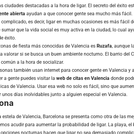
as ciudades destacadas a la hora de ligar. El secreto del éxito est
gente abierta
ayudan a que conocer gente sea mucho más fácil. 
r complicado, es decir, ligar en muchas ocasiones es más fácil d
 sumar que la vida social es muy activa en la ciudad, lo cual a
e éxito.
zonas de fiesta más conocidas de Valencia es
Ruzafa
, aunque l
 a valorar si se busca un buen ambiente nocturno. El barrio del 
común a la hora de socializar.
onas también usan internet para conocer gente en Valencia y a
r a gente puedes visitar la
web de citas en Valencia
donde podr
hicas de Valencia. Usar esa web no solo es fácil, sino que aumen
r unos días inolvidables junto a alguien especial en Valencia.
lona
a estela de Valencia, Barcelona se presenta como otra de las me
mos acudir para aumentar la probabilidad de ligar. La playa, el
 opciones nocturnas hacen que ligar no sea demasiado compli