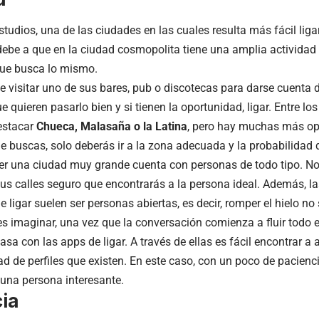
tudios, una de las ciudades en las cuales resulta más fácil liga
ebe a que en la ciudad cosmopolita tiene una amplia activida
ue busca lo mismo.
e visitar uno de sus bares, pub o discotecas para darse cuenta
 quieren pasarlo bien y si tienen la oportunidad, ligar. Entre l
estacar
Chueca, Malasaña o la Latina
, pero hay muchas más opc
e buscas, solo deberás ir a la zona adecuada y la probabilidad de
ser una ciudad muy grande cuenta con personas de todo tipo. No
sus calles seguro que encontrarás a la persona ideal. Además, 
de ligar suelen ser personas abiertas, es decir, romper el hielo n
 imaginar, una vez que la conversación comienza a fluir todo 
a con las apps de ligar. A través de ellas es fácil encontrar a a
ad de perfiles que existen. En este caso, con un poco de pacien
 una persona interesante.
ia