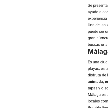
Se presenta
ayuda a con
experiencia
Una de las 
puede ser u
gran número
buscas una 
Málag
Es una ciud
playas, es u
disfruta de 
animada, es
tapas y disc
Málaga es u
locales com
Bumble tien