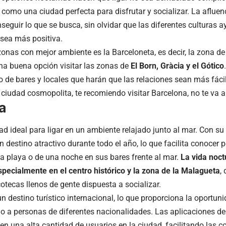
 como una ciudad perfecta para disfrutar y socializar. La aflue
seguir lo que se busca, sin olvidar que las diferentes culturas 
 sea más positiva.
zonas con mejor ambiente es la Barceloneta, es decir, la zona de
na buena opción visitar las zonas de
El Born, Gràcia y el Gótico
 de bares y locales que harán que las relaciones sean más fácil
ciudad cosmopolita, te recomiendo visitar Barcelona, no te va a
a
ad ideal para ligar en un ambiente relajado junto al mar. Con su
n destino atractivo durante todo el año, lo que facilita conocer
la playa o de una noche en sus bares frente al mar.
La vida noct
pecialmente en el centro histórico y la zona de la Malagueta
,
otecas llenos de gente dispuesta a socializar.
n destino turístico internacional, lo que proporciona la oportun
o a personas de diferentes nacionalidades. Las aplicaciones de
en una alta cantidad de usuarios en la ciudad, facilitando las 