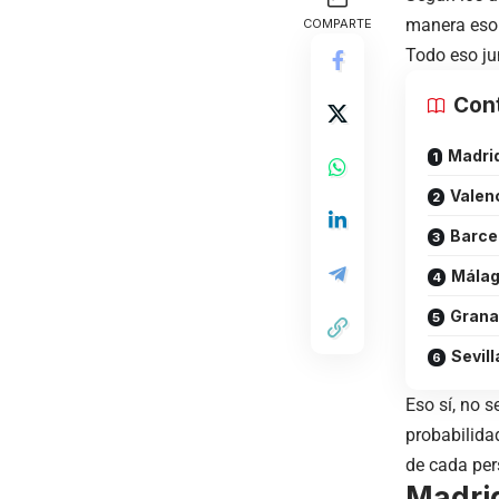
manera eso s
COMPARTE
Todo eso ju
Con
Madri
Valen
Barce
Mála
Gran
Sevill
Eso sí, no s
probabilida
de cada per
Madri