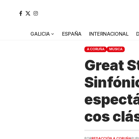
GALICIA
ESPAÑA
INTERNACIONAL
A CORUÑA
MÚSICA
Great S
Sinfóni
espectá
cos clás
POR
REDACCIÓN A CORUÑA
PUB