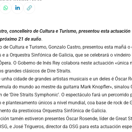
tro, concelleiro de Cultura e Turismo, presentou esta actuación
o próximo 21 de xuño
.
ro de Cultura e Turismo, Gonzalo Castro, presentou esta mañá o
s e a Orquestra Sinfónica de Galicia, que se celebrará o vindeir
Ópera. O Goberno de Inés Rey colabora neste actuación «única
s grandes clásicos de Dire Straits.
 unha cidade de grandes artistas musicais e un deles é Óscar R
emula do mundo ao mestre da guitarra Mark Knopfler», sinalou 
n de ‘Dire Straits Symphonic’. O espectáculo fará un percorrido
 e plantexamento únicos a nivel mundial, coa base de rock de Gr
to da prestixiosa Orquestra Sinfónica de Galicia.
ción tamén estiveron presentes Óscar Rosende, líder de Great St
OSG, e José Trigueros, director da OSG para esta actuación espec