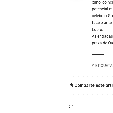
xuño, coinc
potencial mu
celebrou Go
facelo ante
Lubre.
As entradas
praza de Ou
ETIQUETA
Comparte éste artí