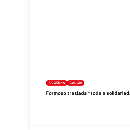
A CORUÑA
GALICIA
Formoso traslada “toda a solidarie