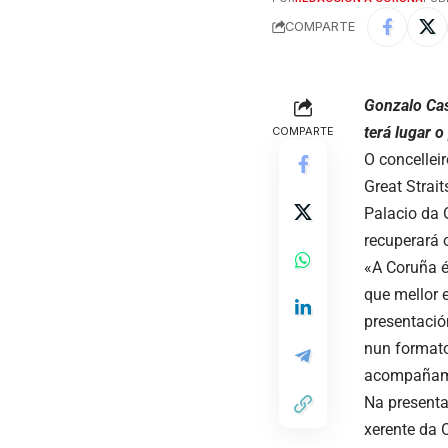
COMPARTE
Gonzalo Cas
terá lugar 
COMPARTE
O concellei
Great Strait
Palacio da 
recuperará o
«A Coruña é
que mellor 
presentació
nun formato
acompañamen
Na presenta
xerente da 