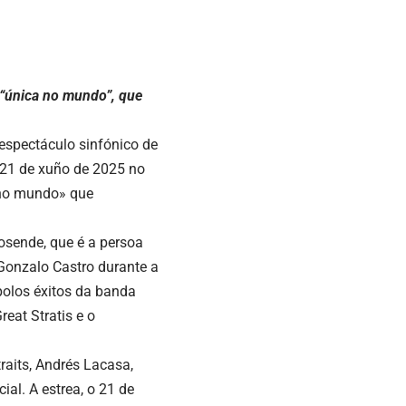
 “única no mundo”, que
 espectáculo sinfónico de
o 21 de xuño de 2025 no
 no mundo» que
osende, que é a persoa
Gonzalo Castro durante a
 polos éxitos da banda
eat Stratis e o
raits, Andrés Lacasa,
ial. A estrea, o 21 de