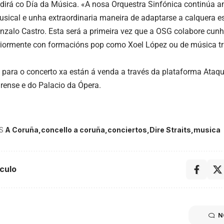
idirá co Día da Música. «A nosa Orquestra Sinfónica continúa 
sical e unha extraordinaria maneira de adaptarse a calquera esti
nzalo Castro. Esta será a primeira vez que a OSG colabore cunh
riormente con formacións pop como Xoel López ou de música t
 para o concerto xa están á venda a través da plataforma Ataquil
rense e do Palacio da Ópera.
S
A Coruña
concello a coruña
conciertos
Dire Straits
musica
culo
N