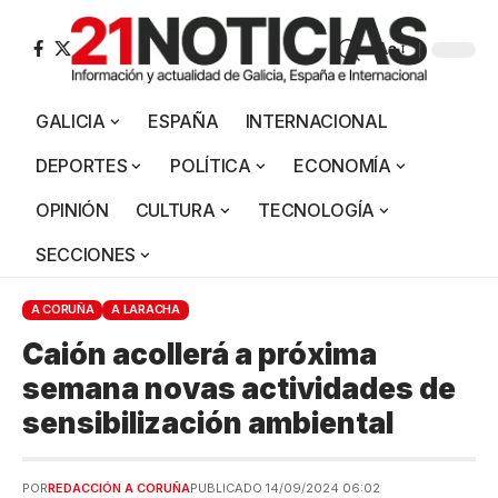
Aa
GALICIA
ESPAÑA
INTERNACIONAL
DEPORTES
POLÍTICA
ECONOMÍA
OPINIÓN
CULTURA
TECNOLOGÍA
SECCIONES
A CORUÑA
A LARACHA
Caión acollerá a próxima
semana novas actividades de
sensibilización ambiental
POR
REDACCIÓN A CORUÑA
PUBLICADO 14/09/2024 06:02