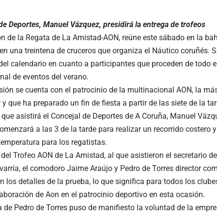
 de Deportes, Manuel Vázquez, presidirá la entrega de trofeos
ón de la Regata de La Amistad-AON, reúne este sábado en la ba
 en una treintena de cruceros que organiza el Náutico coruñés. S
del calendario en cuanto a participantes que proceden de todo 
inal de eventos del verano.
sión se cuenta con el patrocinio de la multinacional AON, la m
 y que ha preparado un fin de fiesta a partir de las siete de la ta
la que asistirá el Concejal de Deportes de A Coruña, Manuel Vázq
omenzará a las 3 de la tarde para realizar un recorrido costero 
temperatura para los regatistas.
 del Trofeo AON de La Amistad, al que asistieron el secretario de
varría, el comodoro Jaime Araújo y Pedro de Torres director come
n los detalles de la prueba, lo que significa para todos los clube
aboración de Aon en el patrocinio deportivo en esta ocasión.
 de Pedro de Torres puso de manifiesto la voluntad de la empresa