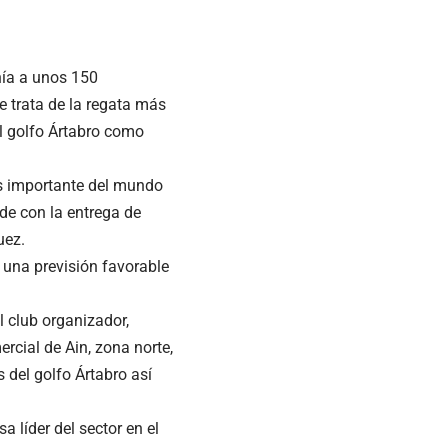
hía a unos 150
e trata de la regata más
el golfo Ártabro como
ás importante del mundo
rde con la entrega de
uez.
y una previsión favorable
l club organizador,
rcial de Ain, zona norte,
s del golfo Ártabro así
 líder del sector en el