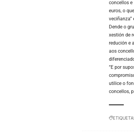
concellos e
euros, o qu
veciñanza” 
Dende o gru
xestión de 
redución e 
aos concell
diferenciad
“E por supo
compromisos
utilice o f
concellos, 
ETIQUETA