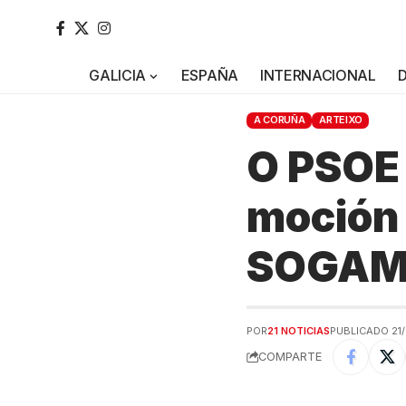
GALICIA
ESPAÑA
INTERNACIONAL
A CORUÑA
ARTEIXO
O PSOE 
moción 
SOGA
POR
21 NOTICIAS
PUBLICADO 21/
COMPARTE