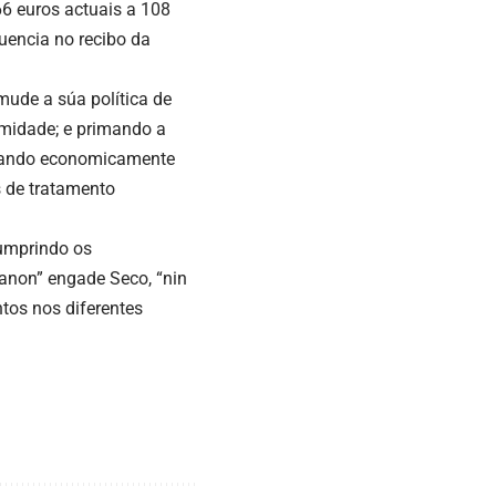
6 euros actuais a 108
uencia no recibo da
mude a súa política de
imidade; e primando a
xudando economicamente
 de tratamento
cumprindo os
anon” engade Seco, “nin
ntos nos diferentes