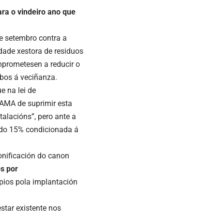
ara o vindeiro ano que
e setembro contra a
dade xestora de residuos
mprometesen a reducir o
ibos á veciñanza.
e na lei de
MA de suprimir esta
alacións”, pero ante a
n do 15% condicionada á
nificación do canon
s por
pios pola implantación
star existente nos