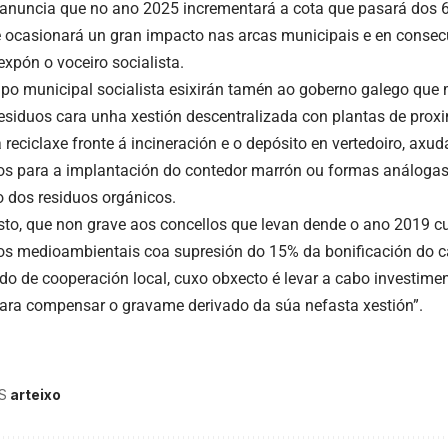
 anuncia que no ano 2025 incrementará a cota que pasará dos 6
e ocasionará un gran impacto nas arcas municipais e en consec
expón o voceiro socialista.
po municipal socialista esixirán tamén ao goberno galego que 
residuos cara unha xestión descentralizada con plantas de prox
a reciclaxe fronte á incineración e o depósito en vertedoiro, a
os para a implantación do contedor marrón ou formas análogas
o dos residuos orgánicos.
sto, que non grave aos concellos que levan dende o ano 2019 
 medioambientais coa supresión do 15% da bonificación do c
ondo de cooperación local, cuxo obxecto é levar a cabo investime
para compensar o gravame derivado da súa nefasta xestión”.
S
arteixo