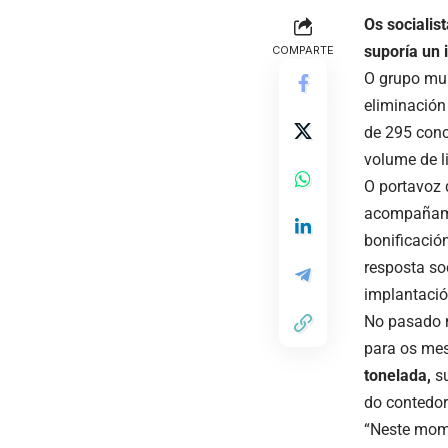
Os socialis
suporía un 
COMPARTE
O grupo mun
eliminación
de 295 conc
volume de li
O portavoz d
acompañame
bonificació
resposta so
implantació
No pasado 
para os mes
tonelada,
s
do contedor
“Neste mome