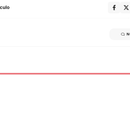
culo
N