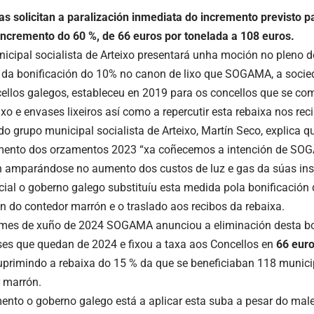
tas solicitan a paralización inmediata do incremento previsto p
incremento do 60 %, de 66 euros por tonelada a 108 euros.
icipal socialista de Arteixo presentará unha moción no pleno d
 da bonificación do 10% no canon de lixo que SOGAMA, a socie
ellos galegos, estableceu en 2019 para os concellos que se co
xo e envases lixeiros así como a repercutir esta rebaixa nos rec
o grupo municipal socialista de Arteixo, Martín Seco, explica qu
nto dos orzamentos 2023 “xa coñecemos a intención de SOGA
n amparándose no aumento dos custos de luz e gas da súas inst
cial o goberno galego substituíu esta medida pola bonificació
n do contedor marrón e o traslado aos recibos da rebaixa.
mes de xuño de 2024 SOGAMA anunciou a eliminación desta bo
es que quedan de 2024 e fixou a taxa aos Concellos en
66 euro
uprimindo a rebaixa do 15 % da que se beneficiaban 118 munici
 marrón.
nto o goberno galego está a aplicar esta suba a pesar do male