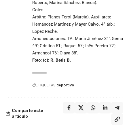
Roberts; Marina Sánchez; Blanca).
Goles:
Árbitra: Planes Terol (Murcia). Auxiliares:
Hernández Martínez y Mayer Calvo. 4ª árb.:
López Reche.
Amonestaciones: TA: María Jiménez 31’; Gema
49’; Cristina 51’; Raquel 57’; Inês Pereira 72’;
Armengol 76’; Olaya 88’.
Foto: (c): R. Betis B.
ETIQUETAS
deportivo
Comparte éste
artículo