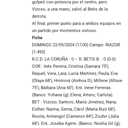
golpeó con potencia por el centro, pero
Vizoso, a una mano, salvó al Betis de la
derrota.
Al final, primer punto para a ambos equipos en
un partido por momentos vistoso.
Ficha
DOMINGO 22/09/2024 (17,00) Campo: RIAZOR
(1.493)
R.C.D. LA CORUÑA : 0 – R. BETIS B. : 0 (0‑0)
COR : Inês Pereira; Cristina (Samara 75’),
Raquel, Vera, Lara; Lucía Martínez, Paula, Eva
(Olaya 68’); Hmírová (Ainhoa D), Millene (Altuve
75’), Bárbara (Ana 60’). Ent. Irene Ferreras.
(Banco: Yohana (g); Elena; Artero; Carlota).
BET : Vizoso; Santoro, María Jiménez, Nana;
Esther; Naima, Gema, Cárol (María Ruiz 68’),
Rosita; Armengol (Cameron 84’); Zouhir (Júlia
68’). Ent. Joseba Agirre. (Banco: Noelia Gil (g);