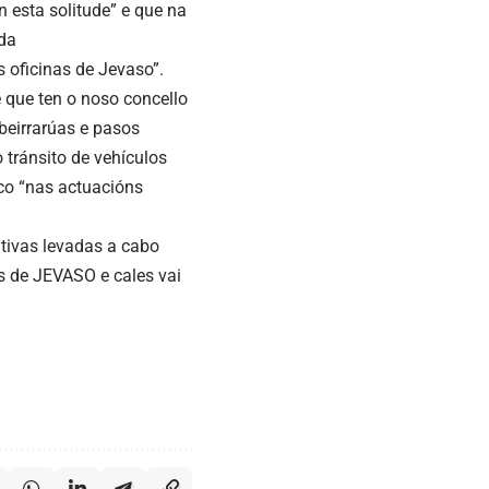
 esta solitude” e que na
oda
s oficinas de Jevaso”.
 que ten o noso concello
beirrarúas e pasos
o tránsito de vehículos
co “nas actuacións
.
ativas levadas a cabo
as de JEVASO e cales vai