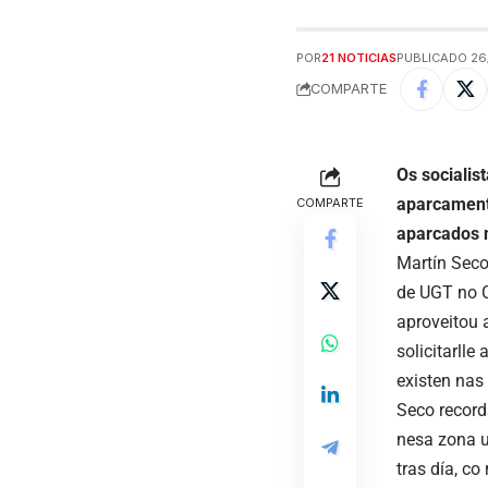
POR
21 NOTICIAS
PUBLICADO 26
COMPARTE
Os socialis
aparcament
COMPARTE
aparcados 
Martín Seco
de UGT no C
aproveitou 
solicitarll
existen nas
Seco record
nesa zona u
tras día, co