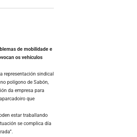
roblemas de mobilidade e
ovocan os vehículos
 a representación sindical
no polígono de Sabón,
cción da empresa para
 aparcadoiro que
oden estar traballando
ituación se complica día
trada”.