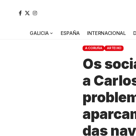
GALICIA
ESPAÑA
INTERNACIONAL
A CORUÑA
ARTEIXO
Os soci
a Carlo
problem
aparca
das na