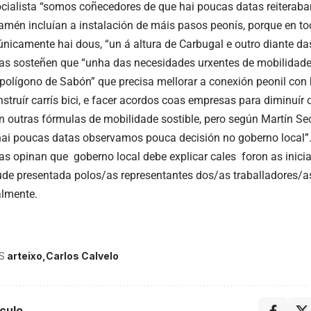
cialista “somos coñecedores de que hai poucas datas reiteraban
tamén incluían a instalación de máis pasos peonís, porque en t
 únicamente hai dous, “un á altura de Carbugal e outro diante da
tas sosteñen que “unha das necesidades urxentes de mobilidade
 polígono de Sabón” que precisa mellorar a conexión peonil con 
struír carrís bici, e facer acordos coas empresas para diminuír 
n outras fórmulas de mobilidade sostible, pero según Martín Se
hai poucas datas observamos pouca decisión no goberno local”
tas opinan que goberno local debe explicar cales foron as inici
itude presentada polos/as representantes dos/as traballadores/
almente.
S
arteixo
Carlos Calvelo
culo