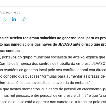
/09/2024 16:20
tas de Arteixo reclaman solucións ao goberno local para os p
o nas inmediacións das naves de JEVASO ante o risco que pr
nas cunetas
.
, portavoz do grupo municipal socialista de Arteixo, explica que
omité de Empresa dos centros de traballo da empresa JEVASO 
as reunións co goberno local polo seu conflito laboral coa dire
e ao concello que buscase “fórmulas para aumentar as prazas de
 inmediacións das naves sitas na avenida do embalse”.
a que nestes momentos, cun cadro de persoal en crecemento, p
nhas mil persoas, entre persoal de empresa e ETT´s” e que “a s
 risco de que se está a aparcar nas cunetas e a transitar pola es