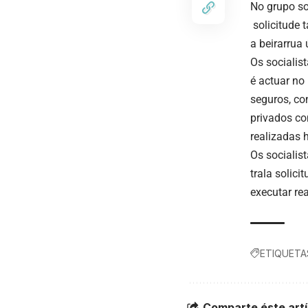
No grupo so
solicitude 
a beirarrua
Os socialis
é actuar no
seguros, con
privados co
realizadas 
Os socialis
trala solic
executar re
ETIQUETA
Comparte éste artí