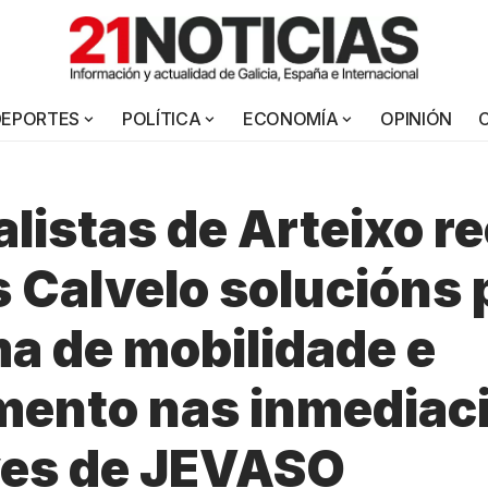
DEPORTES
POLÍTICA
ECONOMÍA
OPINIÓN
alistas de Arteixo 
s Calvelo solucións 
a de mobilidade e
mento nas inmediac
ves de JEVASO