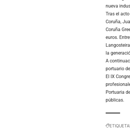
nueva indust
Tras el acto
Coruña, Juan
Coruña Gree
euros. Entre
Langosteira
la generació
A continuac
portuario de
El IX Congr
profesional
Portuaria d
públicas.
ETIQUETA