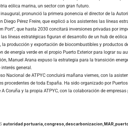
ria eólica marina, un sector con gran futuro.
 inaugural, pronunció la primera ponencia el director de la Autor
 Diego Pérez Freire, que explicó a los asistentes las líneas estr
n Port”, que hasta 2030 concitará inversiones privadas por imp
 las líneas estratégicas figuran el desarrollo de un hub de eólic
, la producción y exportación de biocombustibles y productos d
n de energía verde en el propio Puerto Exterior para lograr su au
ión, Manuel Arana expuso la estrategia para la transición energ
 interés general.
eso Nacional de ATPYC concluirá mañana viernes, con la asiste
es procedentes de toda España. Ha sido organizado por Puertos 
e A Coruña y la propia ATPYC, con la colaboración de empresas p
S
autoridad portuaria
congreso
descarbonizacion
MAR
puert