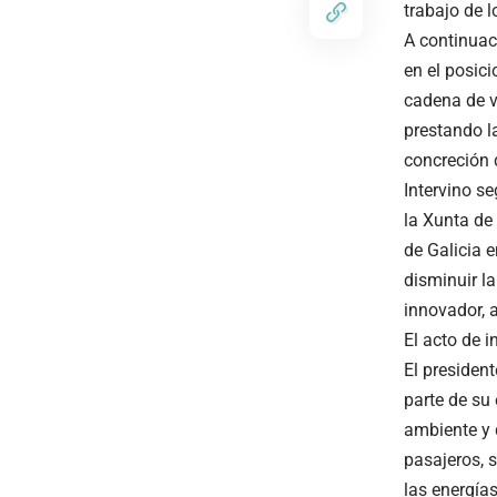
trabajo de 
A continuac
en el posic
cadena de v
prestando l
concreción 
Intervino s
la Xunta de 
de Galicia e
disminuir l
innovador, a
El acto de 
El presiden
parte de su 
ambiente y 
pasajeros, 
las energía