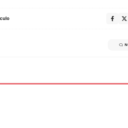
culo
N