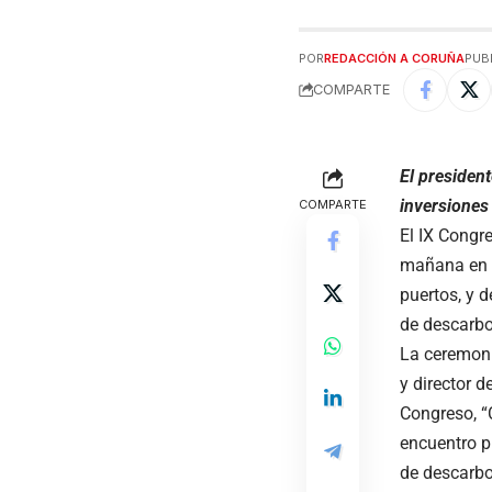
POR
REDACCIÓN A CORUÑA
PUBL
COMPARTE
El president
inversiones 
COMPARTE
El IX Congr
mañana en A
puertos, y d
de descarbo
La ceremoni
y director d
Congreso, “
encuentro p
de descarbo