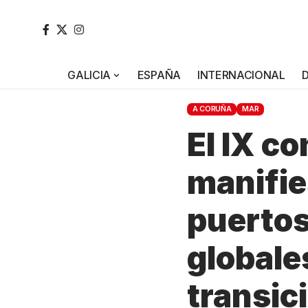
GALICIA
ESPAÑA
INTERNACIONAL
A CORUÑA
MAR
El IX c
manifie
puertos
globale
transic