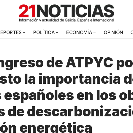
DEPORTES
POLÍTICA
ECONOMÍA
OPINIÓN
ongreso de ATPYC p
sto la importancia d
 españoles en los o
s de descarbonizaci
ión energética