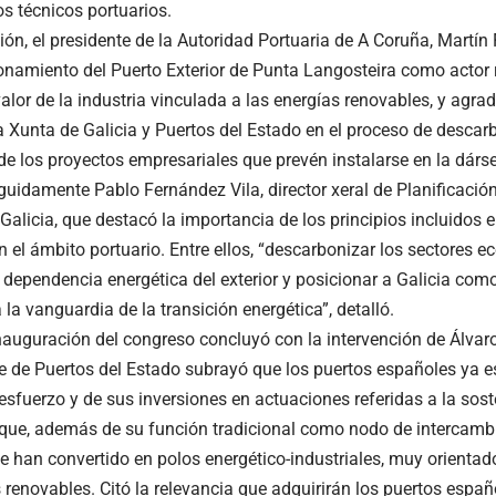
los técnicos portuarios.
ión, el presidente de la Autoridad Portuaria de A Coruña, Martín
ionamiento del Puerto Exterior de Punta Langosteira como actor 
alor de la industria vinculada a las energías renovables, y agra
a Xunta de Galicia y Puertos del Estado en el proceso de descar
de los proyectos empresariales que prevén instalarse en la dárs
eguidamente Pablo Fernández Vila, director xeral de Planificació
Galicia, que destacó la importancia de los principios incluidos 
n el ámbito portuario. Entre ellos, “descarbonizar los sectores 
a dependencia energética del exterior y posicionar a Galicia com
 la vanguardia de la transición energética”, detalló.
inauguración del congreso concluyó con la intervención de Álva
te de Puertos del Estado subrayó que los puertos españoles ya 
esfuerzo y de sus inversiones en actuaciones referidas a la sost
que, además de su función tradicional como nodo de intercamb
se han convertido en polos energético-industriales, muy orientad
s renovables. Citó la relevancia que adquirirán los puertos espa