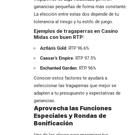
ganancias pequeñas de forma más constante.
La elección entre estas dos depende de tu
tolerancia al riesgo y tu estilo de juego.
Ejemplos de tragaperras en Casino
Midas con buen RTP:
Aztlán’s Gold
: RTP 96.6%
Caesar’s Empire
: RTP 97.5%
Enchanted Garden
: RTP 96%
Conocer estos factores te ayudará a
seleccionar las tragaperras que mejor se
adapten a tu presupuesto y expectativas de
ganancias.
Aprovecha las Funciones
Especiales y Rondas de
Bonificación
Una de las claves para maximizar tus