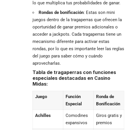
lo que multiplica tus probabilidades de ganar.
Rondas de bonificación
: Estas son mini
juegos dentro de la tragaperras que ofrecen la
oportunidad de ganar premios adicionales o
acceder a jackpots. Cada tragaperras tiene un
mecanismo diferente para activar estas
rondas, por lo que es importante leer las reglas
del juego para saber cómo y cuándo
aprovecharlas.
Tabla de tragaperras con funciones
especiales destacadas en Casino
Midas:
Juego
Función
Ronda de
Especial
Bonificación
Achilles
Comodines
Giros gratis y
expansivos
premios