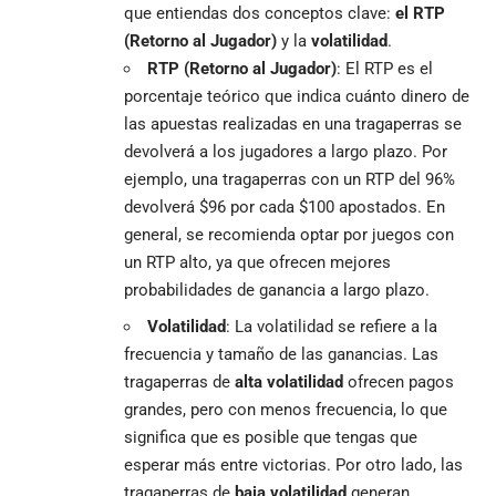
que entiendas dos conceptos clave:
el RTP
(Retorno al Jugador)
y la
volatilidad
.
RTP (Retorno al Jugador)
: El RTP es el
porcentaje teórico que indica cuánto dinero de
las apuestas realizadas en una tragaperras se
devolverá a los jugadores a largo plazo. Por
ejemplo, una tragaperras con un RTP del 96%
devolverá $96 por cada $100 apostados. En
general, se recomienda optar por juegos con
un RTP alto, ya que ofrecen mejores
probabilidades de ganancia a largo plazo.
Volatilidad
: La volatilidad se refiere a la
frecuencia y tamaño de las ganancias. Las
tragaperras de
alta volatilidad
ofrecen pagos
grandes, pero con menos frecuencia, lo que
significa que es posible que tengas que
esperar más entre victorias. Por otro lado, las
tragaperras de
baja volatilidad
generan