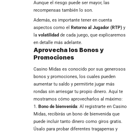
Aunque el riesgo puede ser mayor, las
recompensas también lo son.
Además, es importante tener en cuenta
aspectos como el
Retorno al Jugador (RTP)
y
la
volatilidad
de cada juego, que explicaremos
en detalle más adelante.
Aprovecha los Bonos y
Promociones
Casino Midas es conocido por sus generosos
bonos y promociones, los cuales pueden
aumentar tu saldo y permitirte jugar más
rondas sin arriesgar tu propio dinero. Aquí te
mostramos cómo aprovecharlos al máximo:
Bono de bienvenida
: Al registrarte en Casino
Midas, recibirás un bono de bienvenida que
puede incluir tanto dinero como giros gratis.
Úsalo para probar diferentes tragaperras y