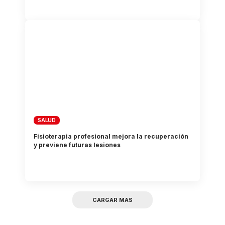
SALUD
Fisioterapia profesional mejora la recuperación
y previene futuras lesiones
CARGAR MAS