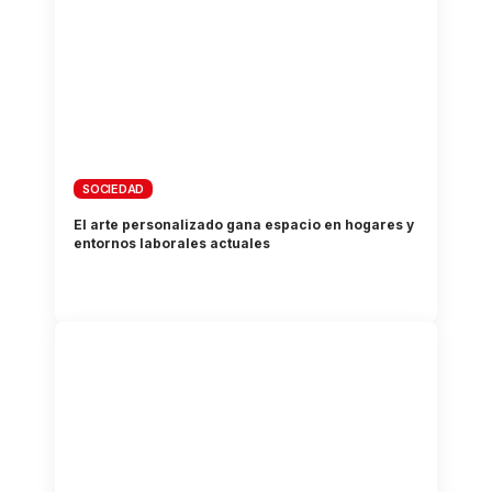
SOCIEDAD
El arte personalizado gana espacio en hogares y
entornos laborales actuales