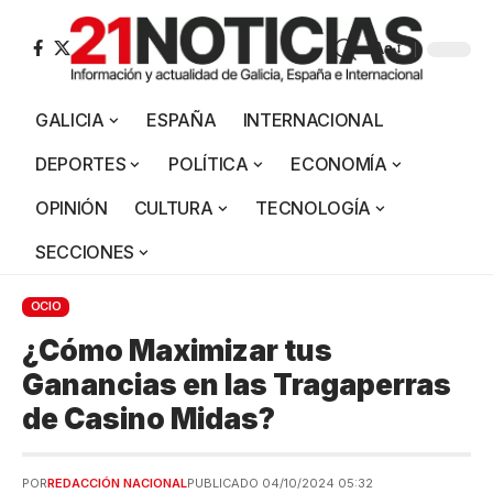
Aa
GALICIA
ESPAÑA
INTERNACIONAL
DEPORTES
POLÍTICA
ECONOMÍA
OPINIÓN
CULTURA
TECNOLOGÍA
SECCIONES
OCIO
¿Cómo Maximizar tus
Ganancias en las Tragaperras
de Casino Midas?
POR
REDACCIÓN NACIONAL
PUBLICADO 04/10/2024 05:32