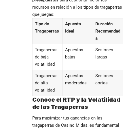
recursos en relación a los tipos de tragaperras
que juegas:
Tipo de
Apuesta
Duración
Tragaperras
Ideal
Recomendad
a
Tragaperras
Apuestas
Sesiones
de baja
bajas
largas
volatilidad
Tragaperras
Apuestas
Sesiones
de alta
moderadas
cortas
volatilidad
Conoce el RTP y la Volatilidad
de las Tragaperras
Para maximizar tus ganancias en las
tragaperras de Casino Midas, es fundamental