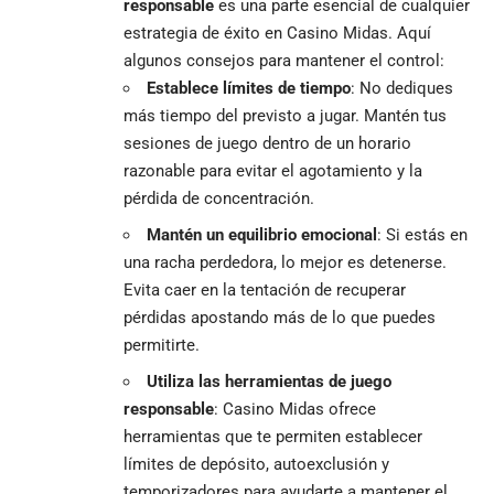
responsable
es una parte esencial de cualquier
estrategia de éxito en Casino Midas. Aquí
algunos consejos para mantener el control:
Establece límites de tiempo
: No dediques
más tiempo del previsto a jugar. Mantén tus
sesiones de juego dentro de un horario
razonable para evitar el agotamiento y la
pérdida de concentración.
Mantén un equilibrio emocional
: Si estás en
una racha perdedora, lo mejor es detenerse.
Evita caer en la tentación de recuperar
pérdidas apostando más de lo que puedes
permitirte.
Utiliza las herramientas de juego
responsable
: Casino Midas ofrece
herramientas que te permiten establecer
límites de depósito, autoexclusión y
temporizadores para ayudarte a mantener el