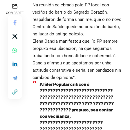
Na reunión celebrada polo PP local cos
veciños do barrio do Sagrado Corazón,
COMPARTE
respaldaron de forma unánime, que o no novo
Centro de Saúde quede no corazón do barrio,
no lugar do antigo colexio.
Elena Candia manifestou que, “o PP sempre
propuxo esa ubicación, na que seguimos
traballando con honestidade e coherencia”. .
Candia afirmou que apostamos por unha
actitude construtiva e seria, sen bandazos nin
cambios de opinións”.
A líder Popular criticou ó
????????????????????????????
???????????????????? ????????
???????????????? ???? ????????
???????????? propuxo, sen contar
coa veciñanza,
???????????????????? ????
????????????????????????