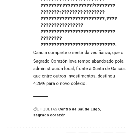
???????? ????????????́????????
????????́???????? ????????
????????????????????????, ????
????????????????
????????????????????????????
????????
????????????????????????????.
Candia comparte o sentir da veciñanza, que o
Sagrado Corazón leva tempo abandoado pola
administración local, fronte á Xunta de Galicia,
que entre outros investimentos, destinou
4,2M€ para o novo colexio.
ETIQUETAS
Centro de Saúde
Lugo
sagrado corazón