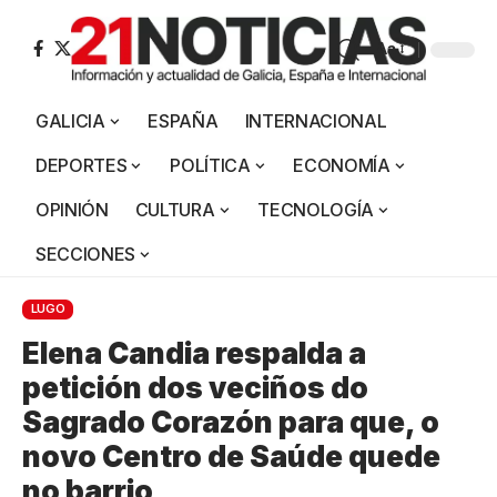
Aa
GALICIA
ESPAÑA
INTERNACIONAL
DEPORTES
POLÍTICA
ECONOMÍA
OPINIÓN
CULTURA
TECNOLOGÍA
SECCIONES
LUGO
Elena Candia respalda a
petición dos veciños do
Sagrado Corazón para que, o
novo Centro de Saúde quede
no barrio