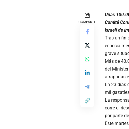
Unas 100.00
Comité Cons
COMPARTE
israelí de i
Tras un fin
especialment
grave situa
Más de 43.0
del Ministe
atrapadas en
En 23 días 
mil gazatíes
La responsa
corre el rie
por parte de
Este martes