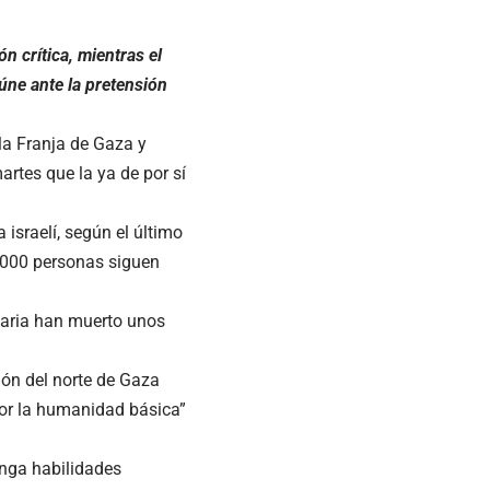
 crítica, mientras el
úne ante la pretensión
la Franja de Gaza y
artes que la ya de por sí
israelí, según el último
0.000 personas siguen
taria han muerto unos
ión del norte de Gaza
 por la humanidad básica”
enga habilidades