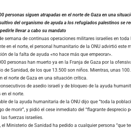
0 personas siguen atrapadas en el norte de Gaza en una situación
ultivo del organismo de ayuda a los refugiados palestinos se re
mpedirle llevar a cabo su mandato
 de semana de continuas operaciones militares israelíes en toda 
e en el norte, el personal humanitario de la ONU advirtió este m
ción de la falta de ayuda «no hace más que empeorar».
00 personas han muerto ya en la Franja de Gaza por la ofensiva 
rio de Sanidad, de los que 13.500 son niños. Mientras, unas 10
 el norte de Gaza en una situación crítica.
consecutivos de asedio israelí y de bloqueo de la ayuda humani
 en el norte.
ble de la ayuda humanitaria de la ONU dijo que “toda la poblac
sgo de morir”, y pidió el cese inmediato del “flagrante desprecio
 las fuerzas israelíes.
, el Ministerio de Sanidad ha pedido a cualquier persona “que t