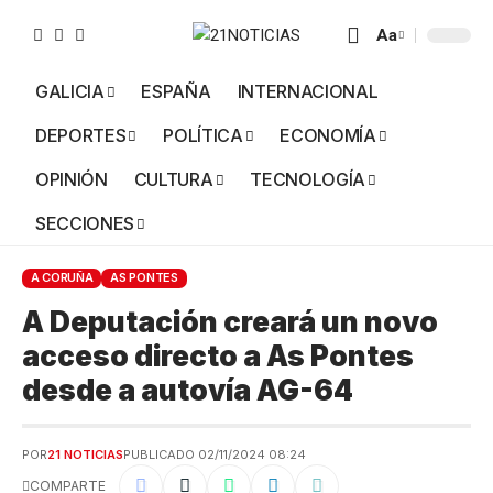
Aa
GALICIA
ESPAÑA
INTERNACIONAL
DEPORTES
POLÍTICA
ECONOMÍA
OPINIÓN
CULTURA
TECNOLOGÍA
SECCIONES
A CORUÑA
AS PONTES
A Deputación creará un novo
acceso directo a As Pontes
desde a autovía AG-64
POR
21 NOTICIAS
PUBLICADO 02/11/2024 08:24
COMPARTE