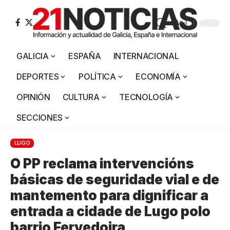
Aa
GALICIA
ESPAÑA
INTERNACIONAL
DEPORTES
POLÍTICA
ECONOMÍA
OPINIÓN
CULTURA
TECNOLOGÍA
SECCIONES
LUGO
O PP reclama intervencións
básicas de seguridade vial e de
mantemento para dignificar a
entrada a cidade de Lugo polo
barrio Fervedoira