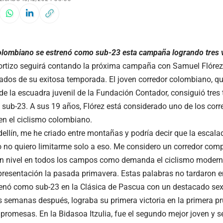
 colombiano se estrenó como sub-23 esta campaña logrando tres 
ortizo seguirá contando la próxima campaña con Samuel Flórez, 
dos de su exitosa temporada. El joven corredor colombiano, que
de la escuadra juvenil de la Fundación Contador, consiguió tres 
sub-23. A sus 19 años, Flórez está considerado uno de los cor
en el ciclismo colombiano.
ellín, me he criado entre montañas y podría decir que la escal
ro no quiero limitarme solo a eso. Me considero un corredor com
en nivel en todos los campos como demanda el ciclismo moderno
presentación la pasada primavera. Estas palabras no tardaron e
trenó como sub-23 en la Clásica de Pascua con un destacado sex
s semanas después, lograba su primera victoria en la primera p
promesas. En la Bidasoa Itzulia, fue el segundo mejor joven y se