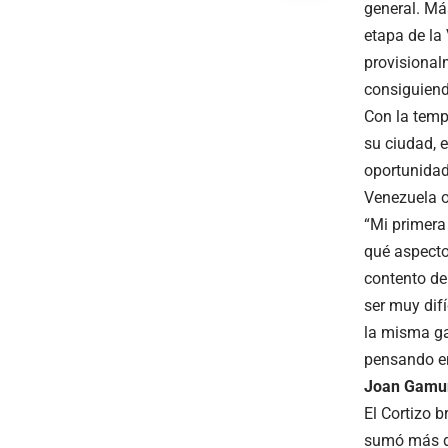
general. Más
etapa de la 
provisional
consiguiendo
Con la temp
su ciudad, e
oportunidad
Venezuela o 
“Mi primera
qué aspecto
contento de
ser muy dif
la misma ga
pensando en
Joan Gamund
El Cortizo 
sumó más de