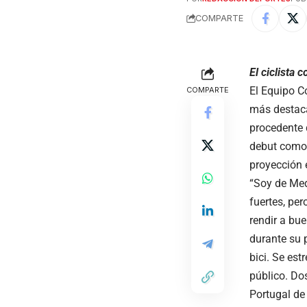
COMPARTE
El ciclista
El Equipo C
COMPARTE
más destaca
procedente 
debut como 
proyección 
“Soy de Med
fuertes, pe
rendir a bu
durante su 
bici. Se es
público. Do
Portugal de 