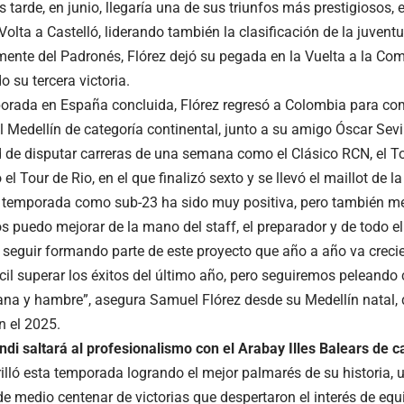
 tarde, en junio, llegaría una de sus triunfos más prestigiosos,
Volta a Castelló, liderando también la clasificación de la juvent
mente del Padronés, Flórez dejó su pegada en la Vuelta a la Com
 su tercera victoria.
orada en España concluida, Flórez regresó a Colombia para com
l Medellín de categoría continental, junto a su amigo Óscar Sevilla
 de disputar carreras de una semana como el Clásico RCN, el To
el Tour de Rio, en el que finalizó sexto y se llevó el maillot de 
 temporada como sub-23 ha sido muy positiva, pero también me
s puedo mejorar de la mano del staff, el preparador y de todo e
 seguir formando parte de este proyecto que año a año va crec
ícil superar los éxitos del último año, pero seguiremos peleando
na y hambre”, asegura Samuel Flórez desde su Medellín natal,
 el 2025.
i saltará al profesionalismo con el Arabay Illes Balears de c
brilló esta temporada logrando el mejor palmarés de su historia
 medio centenar de victorias que despertaron el interés de equ