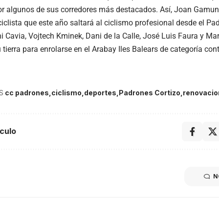
or algunos de sus corredores más destacados. Así, Joan Gamund
ciclista que este año saltará al ciclismo profesional desde el P
i Cavia, Vojtech Kminek, Dani de la Calle, José Luis Faura y 
 tierra para enrolarse en el Arabay Iles Balears de categoría cont
S
cc padrones
ciclismo
deportes
Padrones Cortizo
renovacio
culo
N