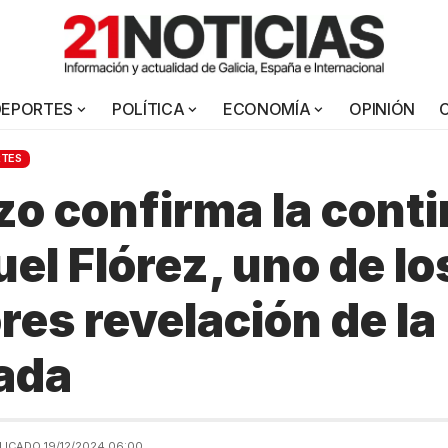
DEPORTES
POLÍTICA
ECONOMÍA
OPINIÓN
RTES
izo confirma la cont
el Flórez, uno de lo
res revelación de la
ada
LICADO 19/12/2024 06:00