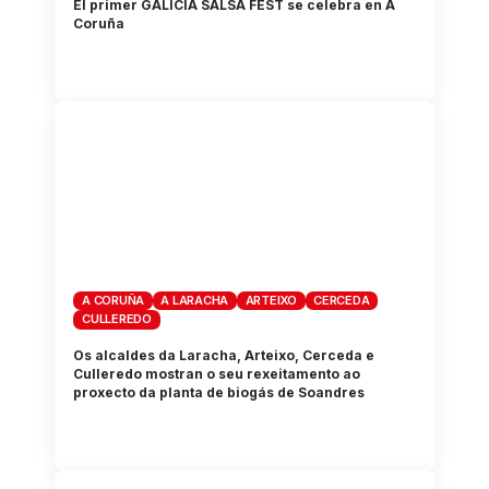
El primer GALICIA SALSA FEST se celebra en A
Coruña
A CORUÑA
A LARACHA
ARTEIXO
CERCEDA
CULLEREDO
Os alcaldes da Laracha, Arteixo, Cerceda e
Culleredo mostran o seu rexeitamento ao
proxecto da planta de biogás de Soandres