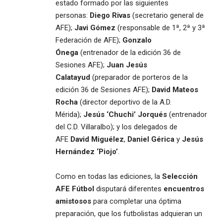
estado formado por las siguientes
personas:
Diego Rivas
(secretario general de
AFE);
Javi Gómez
(responsable de 1ª, 2ª y 3ª
Federación de AFE);
Gonzalo
Ónega
(entrenador de la edición 36 de
Sesiones AFE);
Juan Jesús
Calatayud
(preparador de porteros de la
edición 36 de Sesiones AFE);
David Mateos
Rocha
(director deportivo de la A.D.
Mérida);
Jesús ‘Chuchi’ Jorqués
(entrenador
del C.D. Villaralbo); y los delegados de
AFE
David Miguélez
,
Daniel Gérica
y
Jesús
Hernández ‘Piojo’
.
Como en todas las ediciones, la
Selección
AFE Fútbol
disputará diferentes
encuentros
amistosos
para completar una óptima
preparación, que los futbolistas adquieran un