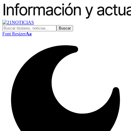
Font Resizer
Aa