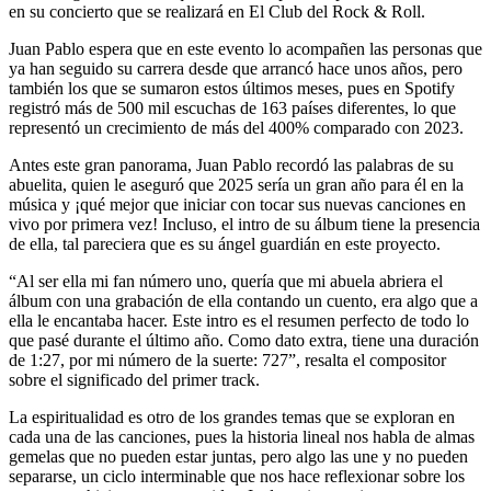
en su concierto que se realizará en El Club del Rock & Roll.
Juan Pablo espera que en este evento lo acompañen las personas que
ya han seguido su carrera desde que arrancó hace unos años, pero
también los que se sumaron estos últimos meses, pues en Spotify
registró más de 500 mil escuchas de 163 países diferentes, lo que
representó un crecimiento de más del 400% comparado con 2023.
Antes este gran panorama, Juan Pablo recordó las palabras de su
abuelita, quien le aseguró que 2025 sería un gran año para él en la
música y ¡qué mejor que iniciar con tocar sus nuevas canciones en
vivo por primera vez! Incluso, el intro de su álbum tiene la presencia
de ella, tal pareciera que es su ángel guardián en este proyecto.
“Al ser ella mi fan número uno, quería que mi abuela abriera el
álbum con una grabación de ella contando un cuento, era algo que a
ella le encantaba hacer. Este intro es el resumen perfecto de todo lo
que pasé durante el último año. Como dato extra, tiene una duración
de 1:27, por mi número de la suerte: 727”, resalta el compositor
sobre el significado del primer track.
La espiritualidad es otro de los grandes temas que se exploran en
cada una de las canciones, pues la historia lineal nos habla de almas
gemelas que no pueden estar juntas, pero algo las une y no pueden
separarse, un ciclo interminable que nos hace reflexionar sobre los