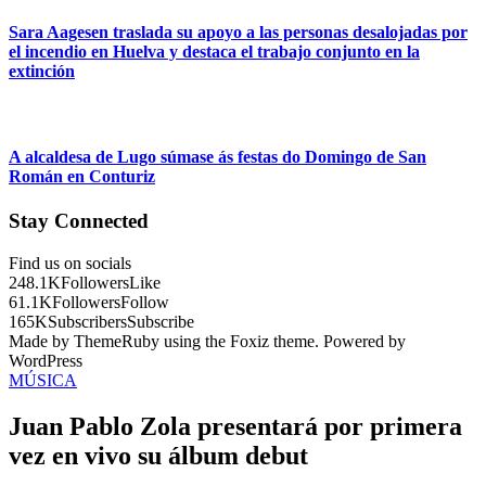
Sara Aagesen traslada su apoyo a las personas desalojadas por
el incendio en Huelva y destaca el trabajo conjunto en la
extinción
A alcaldesa de Lugo súmase ás festas do Domingo de San
Román en Conturiz
Stay Connected
Find us on socials
248.1K
Followers
Like
61.1K
Followers
Follow
165K
Subscribers
Subscribe
Made by ThemeRuby using the Foxiz theme. Powered by
WordPress
MÚSICA
Juan Pablo Zola presentará por primera
vez en vivo su álbum debut