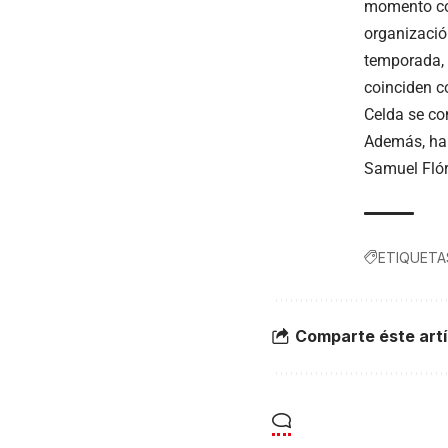
momento con
organizació
temporada, 
coinciden c
Celda se con
Además, han
Samuel Flór
ETIQUETA
Comparte éste artí