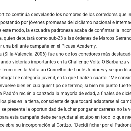
ortizo continúa desvelando los nombres de los corredores que int
apostando por jóvenes promesas del ciclismo nacional e intern
e este modo, la escuadra padronesa acaba de confirmar la incor
a, quien debutará como sub-23 a las órdenes de Marcos Serran
r una brillante campaña en el Picusa Academy.
a (Silla-Valencia, 2006) fue uno de los corredores más destacad
rmando victorias importantes en la Challenge Volta O Barbanza y 
 tercero en la Volta ao Concelho de Loulé Juniores y se quedó a
ortugal de categoría juvenil, en la que finalizó cuarto. “Me consi
vuelve bien en cualquier tipo de terreno, si bien mi punto fuerte
 a Padrón recién alcanzada la mayoría de edad, a finales de dic
los pies en la tierra, consciente de que tocará adaptarse al cam
i se presenta la oportunidad de luchar por ganar carreras no la 
 para esta campaña debe ser ayudar al equipo en todo lo que nec
elebra su incorporación al Cortizo. “Decidí fichar por el Padron