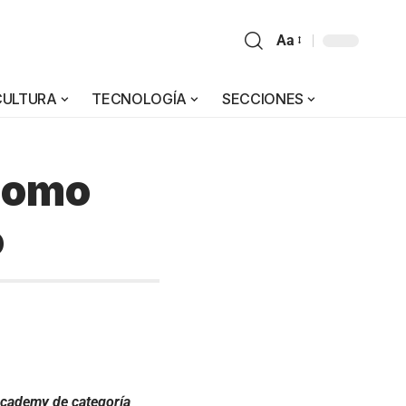
Aa
CULTURA
TECNOLOGÍA
SECCIONES
 como
o
 Academy de categoría