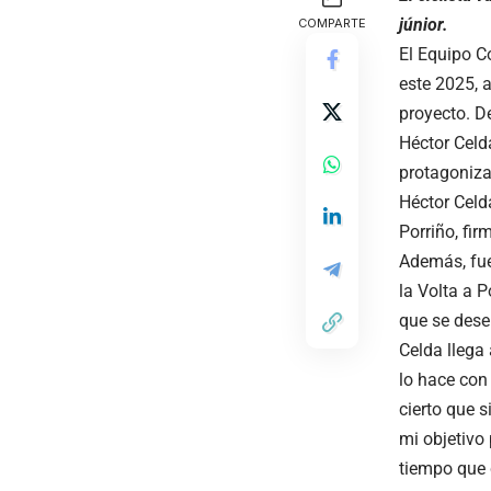
júnior.
COMPARTE
El Equipo C
este 2025, 
proyecto. D
Héctor Celd
protagoniza
Héctor Celd
Porriño, fi
Además, fue
la Volta a P
que se desen
Celda llega
lo hace con 
cierto que s
mi objetivo
tiempo que c