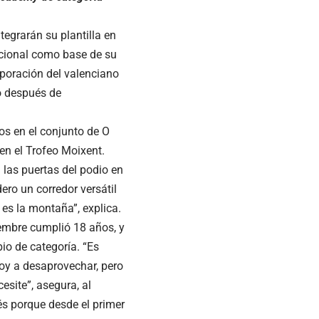
egrarán su plantilla en
acional como base de su
poración del valenciano
o después de
os en el conjunto de O
en el Trofeo Moixent.
 las puertas del podio en
dero un corredor versátil
 es la montaña”, explica.
iembre cumplió 18 años, y
bio de categoría. “Es
voy a desaprovechar, pero
esite”, asegura, al
és porque desde el primer