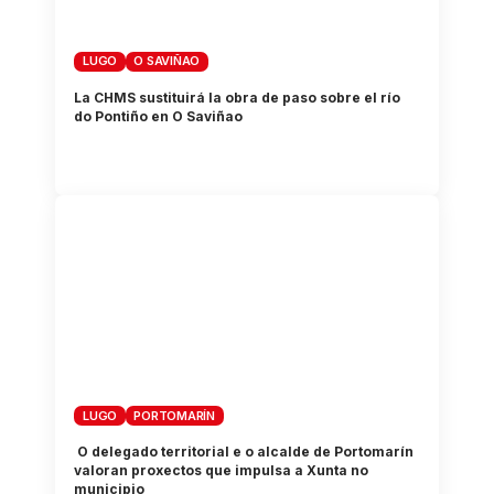
LUGO
O SAVIÑAO
La CHMS sustituirá la obra de paso sobre el río
do Pontiño en O Saviñao
LUGO
PORTOMARÍN
O delegado territorial e o alcalde de Portomarín
valoran proxectos que impulsa a Xunta no
municipio