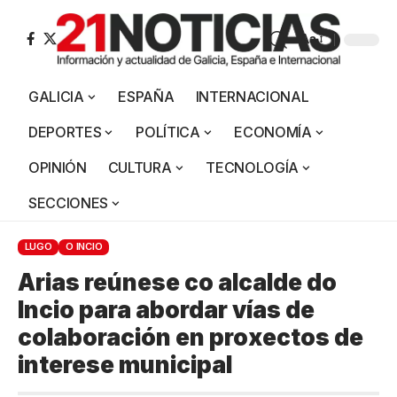
Aa
GALICIA
ESPAÑA
INTERNACIONAL
DEPORTES
POLÍTICA
ECONOMÍA
OPINIÓN
CULTURA
TECNOLOGÍA
SECCIONES
LUGO
O INCIO
Arias reúnese co alcalde do
Incio para abordar vías de
colaboración en proxectos de
interese municipal