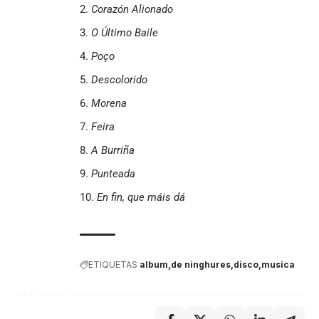
Corazón Alionado
O Último Baile
Poço
Descolorido
Morena
Feira
A Burriña
Punteada
En fin, que máis dá
ETIQUETAS
album
de ninghures
disco
musica