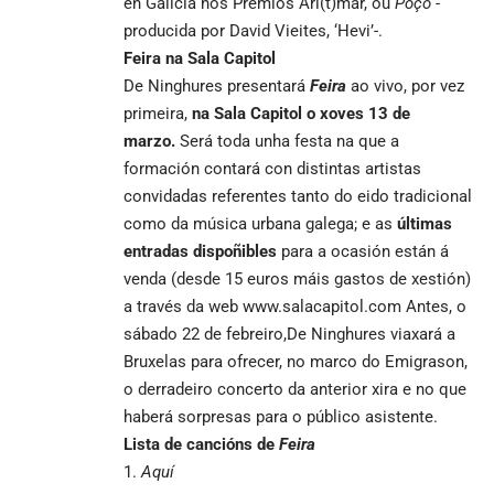
en Galicia nos Premios Ari(t)mar, ou
Poço
-
producida por David Vieites, ‘Hevi’-.
Feira na Sala Capitol
De Ninghures presentará
Feira
ao vivo, por vez
primeira,
na Sala Capitol o xoves 13 de
marzo.
Será toda unha festa na que a
formación contará con distintas artistas
convidadas referentes tanto do eido tradicional
como da música urbana galega; e as
últimas
entradas dispoñibles
para a ocasión están á
venda (desde 15 euros máis gastos de xestión)
a través da web
www.salacapitol.com
Antes, o
sábado 22 de febreiro,De Ninghures viaxará a
Bruxelas para ofrecer, no marco do Emigrason,
o derradeiro concerto da anterior xira e no que
haberá sorpresas para o público asistente.
Lista de cancións de
Feira
Aquí