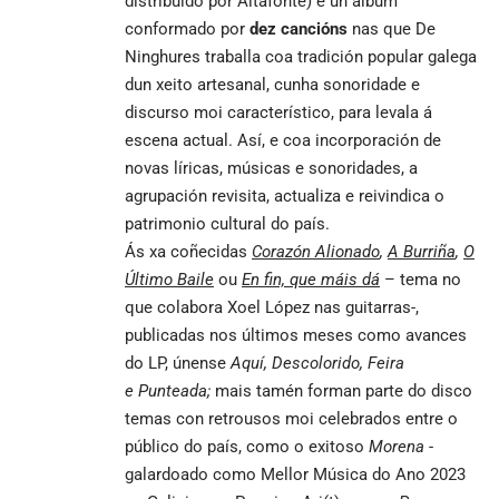
distribuído por Altafonte) é un álbum
conformado por
dez cancións
nas que De
Ninghures traballa coa tradición popular galega
dun xeito artesanal, cunha sonoridade e
discurso moi característico, para levala á
escena actual. Así, e coa incorporación de
novas líricas, músicas e sonoridades, a
agrupación revisita, actualiza e reivindica o
patrimonio cultural do país.
Ás xa coñecidas
Corazón Alionado
,
A Burriña
,
O
Último Baile
ou
En fin, que máis dá
– tema no
que colabora Xoel López nas guitarras-,
publicadas nos últimos meses como avances
do LP, únense
Aquí, Descolorido, Feira
e
Punteada;
mais tamén forman parte do disco
temas con retrousos moi celebrados entre o
público do país, como o exitoso
Morena
-
galardoado como Mellor Música do Ano 2023