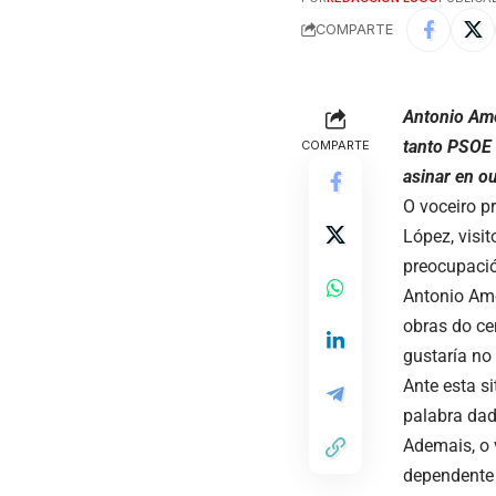
COMPARTE
Antonio Ame
tanto PSOE 
COMPARTE
asinar en o
O voceiro p
López, visi
preocupació
Antonio Ame
obras do ce
gustaría no 
Ante esta s
palabra dad
Ademais, o 
dependente 