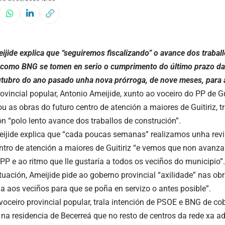
ijide explica que “seguiremos fiscalizando” o avance dos traba
como BNG se tomen en serio o cumprimento do último prazo dad
utubro do ano pasado unha nova prórroga, de nove meses, para 
rovincial popular, Antonio Ameijide, xunto ao voceiro do PP de G
tou as obras do futuro centro de atención a maiores de Guitiriz,
n “polo lento avance dos traballos de construción”.
ijide explica que “cada poucas semanas” realizamos unha rev
ntro de atención a maiores de Guitiriz “e vemos que non avanza
PP e ao ritmo que lle gustaría a todos os veciños do municipio”.
ituación, Ameijide pide ao goberno provincial “axilidade” nas o
a aos veciños para que se poña en servizo o antes posible”.
voceiro provincial popular, trala intención de PSOE e BNG de co
na residencia de Becerreá que no resto de centros da rede xa ad