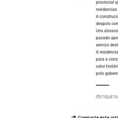
provincial 
residencias 
A construci
despois con
Uns atrasos
pasado apro
servizo des
A residencia
para a cons
valor histó
polo gobern
ETIQUETA
Comparte éste artí