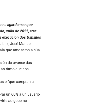
llos e agardamos que
o, xullo de 2025, tras
a execución dos traballos
uitiriz, José Manuel
 trala que amosaron a súa
isión do avance das
 ao ritmo que nos
bras e “que cumpran a
brar un 60% a un usuario
virte ao goberno