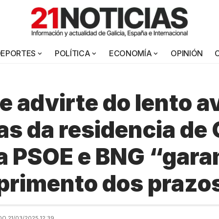
DEPORTES
POLÍTICA
ECONOMÍA
OPINIÓN
e advirte do lento 
as da residencia de 
 a PSOE e BNG “gara
primento dos prazo
O 21/03/2025 12:39