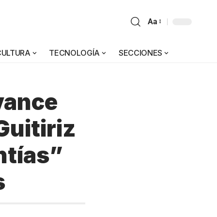
Aa
CULTURA
TECNOLOGÍA
SECCIONES
avance
Guitiriz
ntías”
s