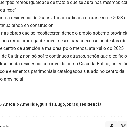
que “pediremos igualdade de trato e que se abra nas mesmas con
da rede”.
ón da residencia de Guitiriz foi adxudicada en xaneiro de 2023 
tinúa aínda en construción.
 nas obras que se recoñeceron dende o propio goberno provinci
bou unha prórroga de nove meses para a execución destas obr
te centro de atención a maiores, polo menos, ata xullo do 2025.
 de Guitiriz non só sofre continuos atrasos, senón que o edifici
trución da residencia -a coñecida como Casa da Botica, un edif
rico e elementos patrimoniais catalogados situado no centro da 
o provincial.
S
Antonio Ameijide
guitiriz
Lugo
obras
residencia
culo