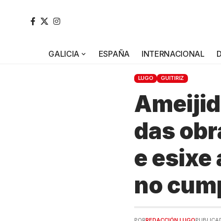
GALICIA
ESPAÑA
INTERNACIONAL
LUGO
GUITIRIZ
Ameijid
das obr
e esixe
no cum
POR
REDACCIÓN LUGO
PUBLICAD