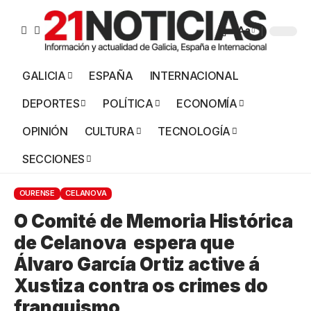
Aa
GALICIA
ESPAÑA
INTERNACIONAL
DEPORTES
POLÍTICA
ECONOMÍA
OPINIÓN
CULTURA
TECNOLOGÍA
SECCIONES
OURENSE
CELANOVA
O Comité de Memoria Histórica
de Celanova espera que
Álvaro García Ortiz active á
Xustiza contra os crimes do
franquismo