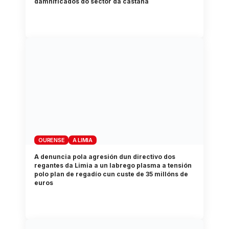
damnificados do sector da castaña
OURENSE
A LIMIA
A denuncia pola agresión dun directivo dos
regantes da Limia a un labrego plasma a tensión
polo plan de regadío cun custe de 35 millóns de
euros