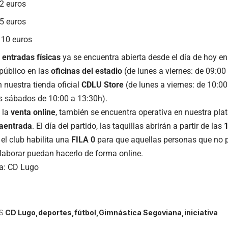
2 euros
5 euros
10 euros
 entradas físicas
ya se encuentra abierta desde el día de hoy en 
 público en las
oficinas del estadio
(de lunes a viernes: de 09:00
 nuestra tienda oficial
CDLU Store
(de lunes a viernes: de 10:0
os sábados de 10:00 a 13:30h).
 la
venta online
, también se encuentra operativa en nuestra pl
aentrada
. El día del partido, las taquillas abrirán a partir de las
el club habilita una
FILA 0
para que aquellas personas que no pu
laborar puedan hacerlo de forma online.
a: CD Lugo
S
CD Lugo
deportes
fútbol
Gimnástica Segoviana
iniciativa