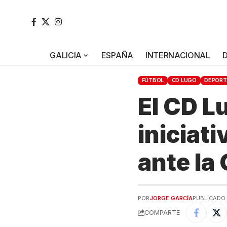
GALICIA
ESPAÑA
INTERNACIONAL
FÚTBOL
CD LUGO
DEPORT
El CD L
iniciati
ante la
POR
JORGE GARCÍA
PUBLICADO 
COMPARTE