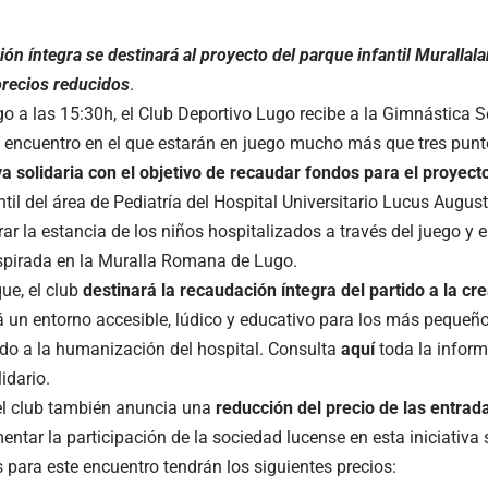
ón íntegra se destinará al proyecto del parque infantil Murallal
precios reducidos
.
o a las 15:30h, el Club Deportivo Lugo recibe a la Gimnástica 
n encuentro en el que estarán en juego mucho más que tres punto
iva solidaria con el objetivo de recaudar fondos para el proyec
til del área de Pediatría del Hospital Universitario Lucus Augus
r la estancia de los niños hospitalizados a través del juego y e
spirada en la Muralla Romana de Lugo.
que, el club
destinará la recaudación íntegra del partido a la cr
á un entorno accesible, lúdico y educativo para los más pequeño
do a la humanización del hospital. Consulta
aquí
toda la inform
idario.
l club también anuncia una
reducción del precio de las entrad
mentar la participación de la sociedad lucense en esta iniciativa 
 para este encuentro tendrán los siguientes precios: