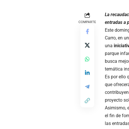
La recaudaci
entradas a 
COMPARTE
Este doming
Carro, en u
una
iniciat
parque infan
busca mejora
temática in
Es por ello 
que ofrecer
contribuyen
proyecto sol
Asimismo, e
el fin de fo
las entradas