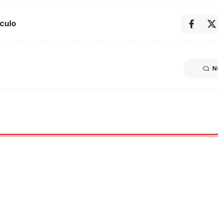
culo
N