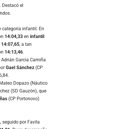
. Destacó el
undos.
categoría infantil. En
con
14:04,33
en
infantil
n
14:07,65
, a tan
con
14:13,46
.
 Adrián García Camiña
por
Gael Sánchez
(CP
6,84.
. Mateo Dopazo (Náutico
nchez (SD Gauzón), que
iñas
(CP Portonovo)
2
, seguido por Favila