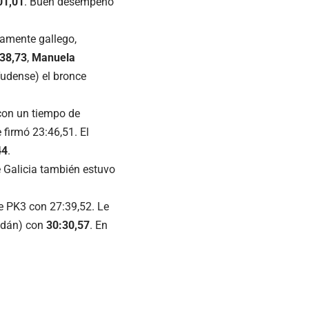
01,01
. Buen desempeño
tamente gallego,
38,73
,
Manuela
udense) el bronce
 con un tiempo de
 firmó 23:46,51. El
44
.
 Galicia también estuvo
 PK3 con 27:39,52. Le
ldán) con
30:30,57
. En