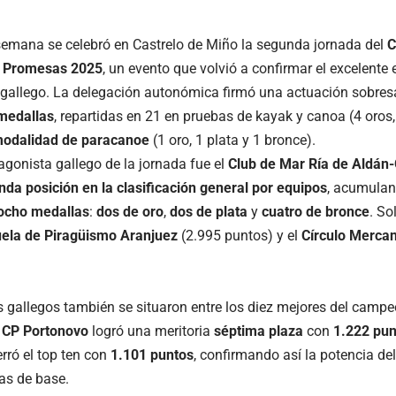
 semana se celebró en Castrelo de Miño la segunda jornada del
C
 Promesas 2025
, un evento que volvió a confirmar el excelente
gallego. La delegación autonómica firmó una actuación sobresa
medallas
, repartidas en 21 en pruebas de kayak y canoa (4 oros,
modalidad de paracanoe
(1 oro, 1 plata y 1 bronce).
agonista gallego de la jornada fue el
Club de Mar Ría de Aldán
nda
posición en la clasificación general por equipos
, acumula
 ocho medallas
:
dos de oro
,
dos de plata
y
cuatro de bronce
. So
uela de Piragüismo Aranjuez
(2.995 puntos) y el
Círculo Mercant
s gallegos también se situaron entre los diez mejores del campe
 CP Portonovo
logró una meritoria
séptima plaza
con
1.222 pun
rró el top ten con
1.101 puntos
, confirmando así la potencia de
ías de base.