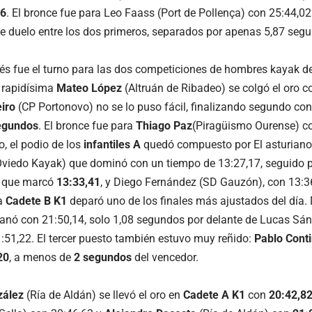
66
. El bronce fue para Leo Faass (Port de Pollença) con 25:44,02
 duelo entre los dos primeros, separados por apenas 5,87 seg
s fue el turno para las dos competiciones de hombres kayak de 
 rapidísima
Mateo López
(Altruán de Ribadeo) se colgó el oro 
iro
(CP Portonovo) no se lo puso fácil, finalizando segundo co
egundos
. El bronce fue para
Thiago Paz
(Piragüismo Ourense) 
o, el podio de los
infantiles A
quedó compuesto por El asturiano
Oviedo Kayak) que dominó con un tiempo de 13:27,17, seguido 
, que marcó
13:33,41
, y Diego Fernández (SD Gauzón), con 13:3
ía
Cadete B K1
deparó uno de los finales más ajustados del día
anó con 21:50,14, solo 1,08 segundos por delante de Lucas Sá
1:51,22. El tercer puesto también estuvo muy reñido:
Pablo Cont
20
, a menos de
2 segundos
del vencedor.
zález
(Ría de Aldán) se llevó el oro en
Cadete A K1
con
20:42,8