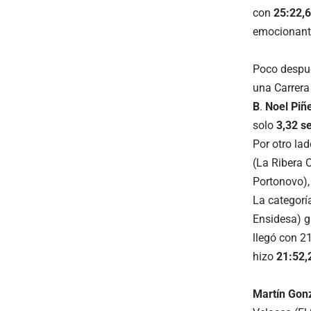
con
25:22,
emocionante
Poco despué
una Carrera
B
.
Noel Piñe
solo
3,32 s
Por otro lad
(La Ribera 
Portonovo)
La categor
Ensidesa) g
llegó con 2
hizo
21:52,
Martín Gon