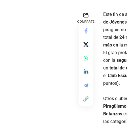
Este fin de
de Jóvenes
COMPARTE
piragüismo 
total de
24 
más en la 
El gran prot
con la
segu
un
total de
el
Club Esc
puntos).
Otros clube
Piragüismo
Betanzos
ce
las categor