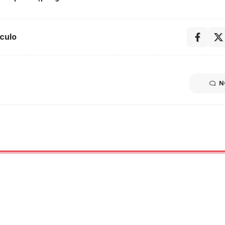
culo
N