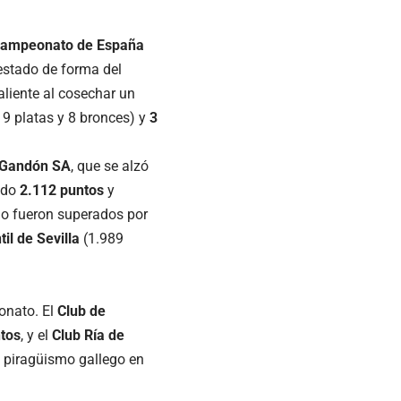
ampeonato de España
 estado de forma del
liente al cosechar un
 9 platas y 8 bronces) y
3
-Gandón SA
, que se alzó
ndo
2.112 puntos
y
lo fueron superados por
il de Sevilla
(1.989
onato. El
Club de
tos
, y el
Club Ría de
l piragüismo gallego en