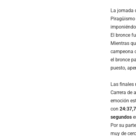
La jornada 
Piragüismo 
imponiéndos
El bronce fu
Mientras q
campeona co
el bronce p
puesto, ape
Las finales
Carrera de 
emoción est
con
24:37,
segundos
en
Por su part
muy de cer