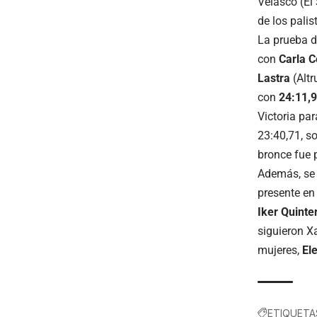
Velasco (El
de los palis
La prueba d
con
Carla C
Lastra
(Altr
con
24:11,
Victoria pa
23:40,71, s
bronce fue
Además, se 
presente en 
Iker Quinte
siguieron Xa
mujeres,
El
ETIQUETA