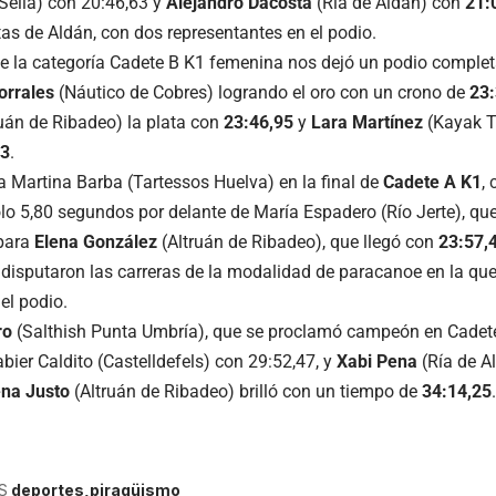
 Sella) con 20:46,63 y
Alejandro Dacosta
(Ría de Aldán) con
21:
tas de Aldán, con dos representantes en el podio.
e la categoría Cadete B K1 femenina nos dejó un podio comple
orrales
(Náutico de Cobres) logrando el oro con un crono de
23:
uán de Ribadeo) la plata con
23:46,95
y
Lara Martínez
(Kayak T
93
.
ra Martina Barba (Tartessos Huelva) en la final de
Cadete A K1
,
olo 5,80 segundos por delante de María Espadero (Río Jerte), que
 para
Elena González
(Altruán de Ribadeo), que llegó con
23:57,
disputaron las carreras de la modalidad de paracanoe en la que
el podio.
ro
(Salthish Punta Umbría), que se proclamó campeón en Cadete
bier Caldito (Castelldefels) con 29:52,47, y
Xabi Pena
(Ría de A
ena Justo
(Altruán de Ribadeo) brilló con un tiempo de
34:14,25
.
S
deportes
piragüismo