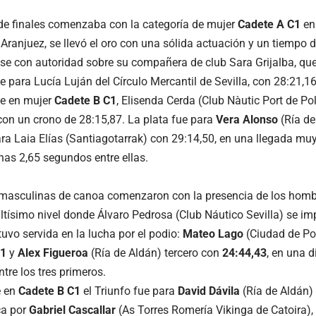
de finales comenzaba con la categoría de mujer
Cadete A C1
en
Aranjuez, se llevó el oro con una sólida actuación y un tiempo d
e con autoridad sobre su compañera de club Sara Grijalba, que
e para Lucía Luján del Círculo Mercantil de Sevilla, con 28:21,16
ue en mujer
Cadete B C1
, Elisenda Cerda (Club Nàutic Port de P
n un crono de 28:15,87. La plata fue para
Vera Alonso
(Ría de
ara Laia Elías (Santiagotarrak) con 29:14,50, en una llegada muy
nas 2,65 segundos entre ellas.
 masculinas de canoa comenzaron con la presencia de los hom
altísimo nivel donde Álvaro Pedrosa (Club Náutico Sevilla) se i
uvo servida en la lucha por el podio:
Mateo Lago
(Ciudad de Po
71
y
Alex Figueroa
(Ría de Aldán) tercero con
24:44,43
, en una d
tre los tres primeros.
e en
Cadete B C1
el Triunfo fue para
David Dávila
(Ría de Aldán)
ca por
Gabriel Cascallar
(As Torres Romería Vikinga de Catoira),