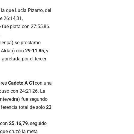
 la que Lucía Pizarro, del
e 26:14,31,
 fue plata con 27:55,86.
.
ollença) se proclamó
 Aldán) con
29:11,85
, y
 apretada por el tercer
bres
Cadete A C1
con una
mpuso con 24:21,26. La
ntevedra) fue segundo
iferencia total de solo
23
 con
25:16,79
, seguido
 que cruzó la meta