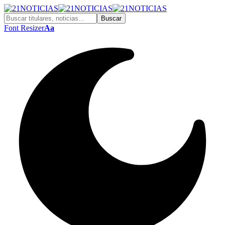
Font Resizer
Aa