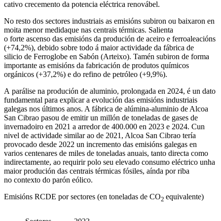
cativo crecemento da potencia eléctrica renovábel.
No resto dos sectores industriais as emisións subiron ou baixaron en
moita menor medidaque nas centrais térmicas. Salienta
o forte ascenso das emisións da produción de aceiro e ferroaleacións
(+74,2%), debido sobre todo á maior actividade da fábrica de
silicio de Ferroglobe en Sabón (Arteixo). Tamén subiron de forma
importante as emisións da fabricación de produtos químicos
orgánicos (+37,2%) e do refino de petróleo (+9,9%).
A parálise na produción de aluminio, prolongada en 2024, é un dato
fundamental para explicar a evolución das emisións industriais
galegas nos últimos anos. A fábrica de alúmina-aluminio de Alcoa
San Cibrao pasou de emitir un millón de toneladas de gases de
invernadoiro en 2021 a arredor de 400.000 en 2023 e 2024. Cun
nivel de actividade similar ao de 2021, Alcoa San Cibrao tería
provocado desde 2022 un incremento das emisións galegas en
varios centenares de miles de toneladas anuais, tanto directa como
indirectamente, ao requirir polo seu elevado consumo eléctrico unha
maior produción das centrais térmicas fósiles, aínda por riba
no contexto do parón eólico.
Emisións RCDE por sectores (en toneladas de CO
equivalente)
2