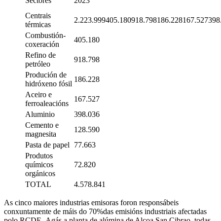
Sectores
2023
Centrais
2.223.999405.180918.798186.228167.527398
térmicas
Combustión-
405.180
coxeración
Refino de
918.798
petróleo
Produción de
186.228
hidróxeno fósil
Aceiro e
167.527
ferroaleacións
Aluminio
398.036
Cemento e
128.590
magnesita
Pasta de papel
77.663
Produtos
químicos
72.820
orgánicos
TOTAL
4.578.841
As cinco maiores industrias emisoras foron responsábeis
conxuntamente de máis do 70%das emisións industriais afectadas
polo RCDE. Agás a planta de alúmina de Alcoa San Cibrao, todas