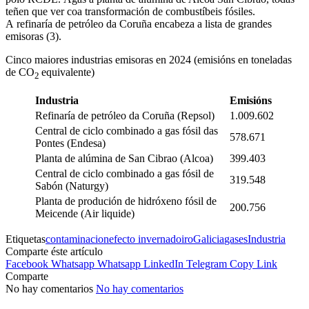
teñen que ver coa transformación de combustíbeis fósiles.
A refinaría de petróleo da Coruña encabeza a lista de grandes
emisoras (3).
Cinco maiores industrias emisoras en 2024 (emisións en toneladas
de CO
equivalente)
2
Industria
Emisións
Refinaría de petróleo da Coruña (Repsol)
1.009.602
Central de ciclo combinado a gas fósil das
578.671
Pontes (Endesa)
Planta de alúmina de San Cibrao (Alcoa)
399.403
Central de ciclo combinado a gas fósil de
319.548
Sabón (Naturgy)
Planta de produción de hidróxeno fósil de
200.756
Meicende (Air liquide)
Etiquetas
contaminacion
efecto invernadoiro
Galicia
gases
Industria
Comparte éste artículo
Facebook
Whatsapp
Whatsapp
LinkedIn
Telegram
Copy Link
Comparte
No hay comentarios
No hay comentarios