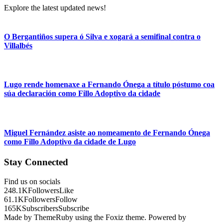
Explore the latest updated news!
O Bergantiños supera ó Silva e xogará a semifinal contra o
Villalbés
Lugo rende homenaxe a Fernando Ónega a título póstumo coa
súa declaración como Fillo Adoptivo da cidade
Miguel Fernández asiste ao nomeamento de Fernando Ónega
como Fillo Adoptivo da cidade de Lugo
Stay Connected
Find us on socials
248.1K
Followers
Like
61.1K
Followers
Follow
165K
Subscribers
Subscribe
Made by ThemeRuby using the Foxiz theme. Powered by