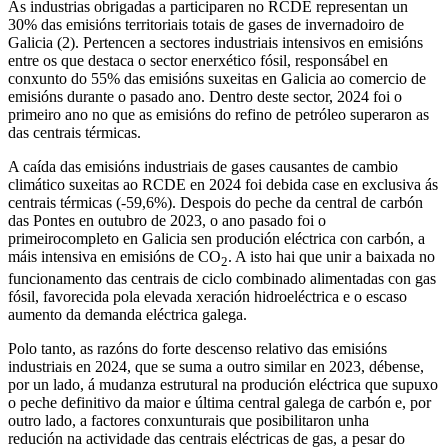
As industrias obrigadas a participaren no RCDE representan un
30% das emisións territoriais totais de gases de invernadoiro de
Galicia (2). Pertencen a sectores industriais intensivos en emisións
entre os que destaca o sector enerxético fósil, responsábel en
conxunto do 55% das emisións suxeitas en Galicia ao comercio de
emisións durante o pasado ano. Dentro deste sector, 2024 foi o
primeiro ano no que as emisións do refino de petróleo superaron as
das centrais térmicas.
A caída das emisións industriais de gases causantes de cambio
climático suxeitas ao RCDE en 2024 foi debida case en exclusiva ás
centrais térmicas (-59,6%). Despois do peche da central de carbón
das Pontes en outubro de 2023, o ano pasado foi o
primeirocompleto en Galicia sen produción eléctrica con carbón, a
máis intensiva en emisións de CO
. A isto hai que unir a baixada no
2
funcionamento das centrais de ciclo combinado alimentadas con gas
fósil, favorecida pola elevada xeración hidroeléctrica e o escaso
aumento da demanda eléctrica galega.
Polo tanto, as razóns do forte descenso relativo das emisións
industriais en 2024, que se suma a outro similar en 2023, débense,
por un lado, á mudanza estrutural na produción eléctrica que supuxo
o peche definitivo da maior e última central galega de carbón e, por
outro lado, a factores conxunturais que posibilitaron unha
redución na actividade das centrais eléctricas de gas, a pesar do