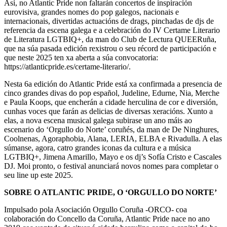
Así, no Atlantic Pride non faltarán concertos de inspiración
eurovisiva, grandes nomes do pop galegos, nacionais e
internacionais, divertidas actuacións de drags, pinchadas de djs de
referencia da escena galega e a celebración do IV Certame Literario
de Literatura LGTBIQ+, da man do Club de Lectura QUEERuña,
que na súa pasada edición rexistrou o seu récord de participación e
que neste 2025 ten xa aberta a súa convocatoria:
https://atlanticpride.es/certame-literario/.
Nesta 6a edición do Atlantic Pride está xa confirmada a presencia de
cinco grandes divas do pop español, Judeline, Edurne, Nia, Merche
e Paula Koops, que encherán a cidade herculina de cor e diversión,
cunhas voces que farán as delicias de diversas xeracións. Xunto a
elas, a nova escena musical galega subirase un ano máis ao
escenario do ‘Orgullo do Norte’ coruñés, da man de De Ninghures,
Coolnenas, Agoraphobia, Alana, LERIA, ELBA e Rivadulla. A elas
súmanse, agora, catro grandes iconas da cultura e a música
LGTBIQ+, Jimena Amarillo, Mayo e os dj’s Sofía Cristo e Cascales
DJ. Moi pronto, o festival anunciará novos nomes para completar o
seu line up este 2025.
SOBRE
O ATLANTIC PRIDE, O ‘ORGULLO DO NORTE’
Impulsado pola Asociación Orgullo Coruña -ORCO- coa
colaboración do Concello da Coruña, Atlantic Pride nace no ano