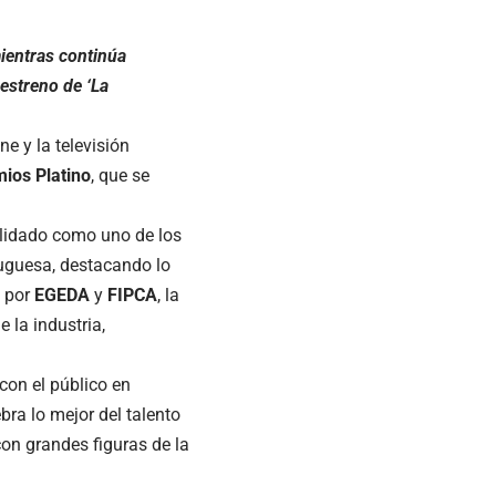
mientras continúa
estreno de ‘La
ne y la televisión
ios Platino
, que se
olidado como uno de los
tuguesa, destacando lo
s por
EGEDA
y
FIPCA
, la
 la industria,
 con el público en
bra lo mejor del talento
on grandes figuras de la