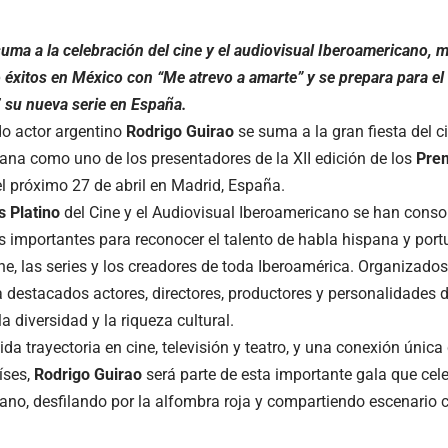
suma a la celebración del cine y el audiovisual Iberoamericano, 
éxitos en México con “Me atrevo a amarte” y se prepara para el 
’ su nueva serie en España.
do actor argentino
Rodrigo Guirao
se suma a la gran fiesta del ci
ana como uno de los presentadores de la XII edición de los
Prem
el próximo 27 de abril en Madrid, España.
 Platino
del Cine y el Audiovisual Iberoamericano se han cons
 importantes para reconocer el talento de habla hispana y por
ine, las series y los creadores de toda Iberoamérica. Organizado
 destacados actores, directores, productores y personalidades de
a diversidad y la riqueza cultural.
da trayectoria en cine, televisión y teatro, y una conexión única
íses,
Rodrigo Guirao
será parte de esta importante gala que cele
ano, desfilando por la alfombra roja y compartiendo escenario c