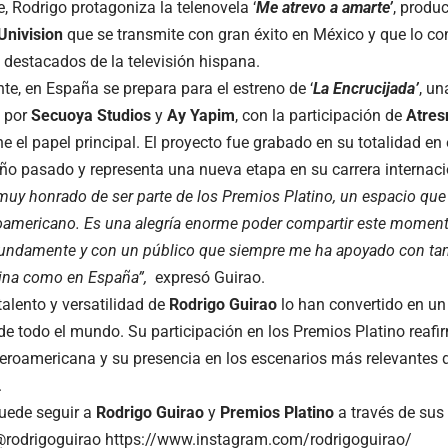
, Rodrigo protagoniza la telenovela ‘
Me atrevo a amarte’
, produ
Univision
que se transmite con gran éxito en México y que lo c
 destacados de la televisión hispana.
te, en España se prepara para el estreno de ‘
La Encrucijada’
, un
 por
Secuoya Studios
y
Ay Yapim
, con la participación de
Atres
e el papel principal. El proyecto fue grabado en su totalidad en
año pasado y representa una nueva etapa en su carrera internaci
muy honrado de ser parte de los Premios Platino, un espacio que 
roamericano. Es una alegría enorme poder compartir este momen
undamente y con un público que siempre me ha apoyado con tant
ina como en España”,
expresó Guirao.
talento y versatilidad de
Rodrigo Guirao
lo han convertido en un 
de todo el mundo. Su participación en los Premios Platino rea
iberoamericana y su presencia en los escenarios más relevantes d
.
puede seguir a
Rodrigo Guirao
y
Premios Platino
a través de sus
rodrigoguirao
https://www.instagram.com/rodrigoguirao/