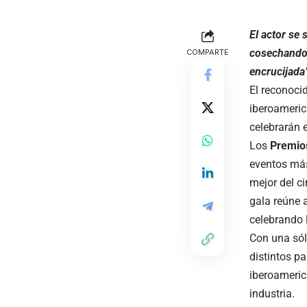
El actor se 
cosechando 
COMPARTE
encrucijada
El reconoci
iberoameric
celebrarán 
Los
Premios
eventos más
mejor del c
gala reúne a
celebrando l
Con una sóli
distintos pa
iberoameric
industria.