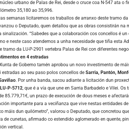
núcleo urbano de Palas de Rei, desde o cruce coa N-547 ata o fin
lómetro 35,180 ao 35,996.
ras semanas licitaremos os traballos de arranxo deste tramo da
vanzou o Deputado, quen detallou que as obras consistirán na m
a sinalización. “Sabedes que a colaboración cos concellos é un
no e neste caso atendemos a unha necesidade que tiña esta Adm
te tramo da LU-P-2901 vertebra Palas de Rei con diferentes negoc
timentos en 4 estradas
Xunta de Goberno tamén aprobou un novo investimento de mái
4 estradas ao seu paso polos concellos de
Sarria, Pantón,
Monf
Saviñao
. Por unha banda, sacou adiante a licitación dun proxect
LU-P-5712
, que é a vía que une en Sarria Barbadelo e Vilei. Os 
e 85.779,71€, un prazo de execución de dous meses e afectarán
ción importante para a veciñanza que vive nestas entidades d
o máis dun quilómetro”, valorou o Deputado, que concretou que
ra de cunetas, afirmado co estendido aglomerado en quente, pin
ión vertical.