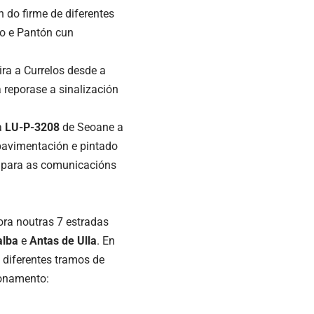
n do firme de diferentes
ao e Pantón cun
eira a Currelos desde a
 reporase a sinalización
a
LU-P-3208
de Seoane a
 pavimentación e pintado
s para as comunicacións
ra noutras 7 estradas
alba
e
Antas de Ulla
. En
 diferentes tramos de
ionamento: