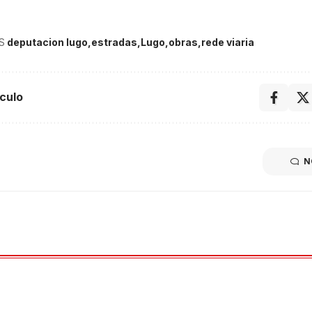
S
deputacion lugo
estradas
Lugo
obras
rede viaria
culo
N