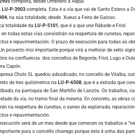
2905
completa, desde Ombreiro a Aspai.
a
LU-P-3903
completa. Esta é a vía que vai de Santo Estevo a D
904
, na súa totalidade, desde Xueus a Feira de Gaioso.
ica totalidade da
LU-P-5101
, que é a que une Rábade e Friol.
s en todas estas vías consistirán na reapertura de cunetas, repa
ctos e repavimentación. O prazo de execución para todas as ob
“Un proxecto moi importante porque virá a mellorar de xeito signi
ns na confluencia dos concellos de Begonte, Friol, Lugo e Outei
era Capón.
resa Cholo SL quedou adxudicado, no concello de Vilalba, out
preto de tres quilómetros na
LU-P-6508
, que é a estrada que con
 Ribado, na parroquia de San Martiño de Lanzós. Os traballos, c
etade da vía, no tramo final da mesma. En concreto, as obras 
irán na reapertura de cunetas, o saneo da explanada, reparación
ctos e repavimentación.
execución será de un mes desde que comecen os traballos e “n
mportante para o concello chairego porque esta é unha das par