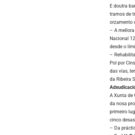
E doutra ba
tramos de t
orzamento 
– A mellora
Nacional 12
desde o lími
– Rehabilit
Pol por Cin
das vías, t
da Ribeira 
Adxudicació
A Xunta de 
da nosa pro
primeiro lu
cinco desas
– ​Da práct