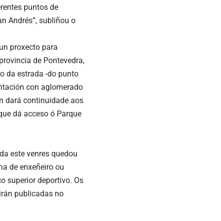
erentes puntos de
an Andrés”, subliñou o
un proxecto para
 provincia de Pontevedra,
mo da estrada -do punto
entación con aglomerado
ón dará continuidade aos
o que dá acceso ó Parque
ada este venres quedou
ha de enxeñeiro ou
co superior deportivo. Os
airán publicadas no