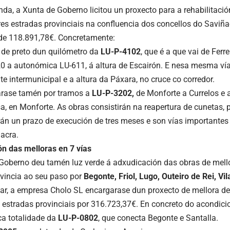
nda, a Xunta de Goberno licitou un proxecto para a rehabilitació
res estradas provinciais na confluencia dos concellos do Saviñ
de 118.891,78€. Concretamente:
 de preto dun quilómetro da
LU-P-4102
, que é a que vai de Ferr
0 a autonómica LU-611, á altura de Escairón. E nesa mesma vía
te intermunicipal e a altura da Páxara, no cruce co corredor.
arase tamén por tramos a
LU-P-3202
,
de Monforte a Currelos e 
sa, en Monforte. As obras consistirán na reapertura de cunetas,
erán un prazo de execución de tres meses e son vías importante
Sacra.
n das melloras en 7 vías
Goberno deu tamén luz verde á adxudicación das obras de mello
vincia ao seu paso por
Begonte, Friol, Lugo, Outeiro de Rei, Vil
gar, a empresa Cholo SL encargarase dun proxecto de mellora de
 estradas provinciais por 316.723,37€. En concreto do acondic
ica totalidade da
LU-P-0802
, que conecta Begonte e Santalla.