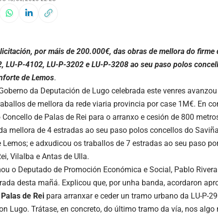
licitación, por máis de 200.000€, das obras de mellora do firme 
, LU-P-4102, LU-P-3202 e LU-P-3208 ao seu paso polos concell
nforte de Lemos
.
Goberno da Deputación de Lugo celebrada este venres avanzou 
raballos de mellora da rede viaria provincia por case 1M€. En co
 Concello de Palas de Rei para o arranxo e cesión de 800 metr
n da mellora de 4 estradas ao seu paso polos concellos do Saviña
 Lemos; e adxudicou os traballos de 7 estradas ao seu paso por 
ei, Vilalba e Antas de Ulla.
mou o Deputado de Promoción Económica e Social, Pablo Rivera 
rada desta mañá. Explicou que, por unha banda, acordaron apr
e
Palas de Rei
para arranxar e ceder un tramo urbano da LU-P-29
on Lugo. Trátase, en concreto, do último tramo da vía, nos alg