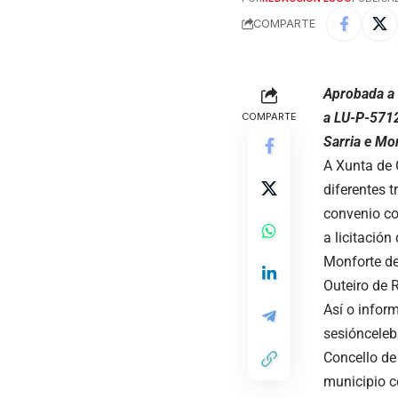
COMPARTE
Aprobada a 
a LU-P-5712
COMPARTE
Sarria e Mo
A Xunta de 
diferentes t
convenio co
a licitació
Monforte de
Outeiro de R
Así o infor
sesiónceleb
Concello d
municipio c