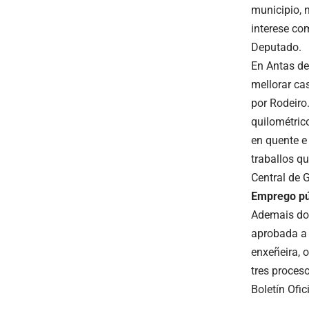
municipio, 
interese co
Deputado.
En Antas de
mellorar c
por Rodeiro
quilométric
en quente e
traballos q
Central de 
Emprego
pú
Ademais dos
aprobada a 
enxeñeira, o
tres proces
Boletín Ofi