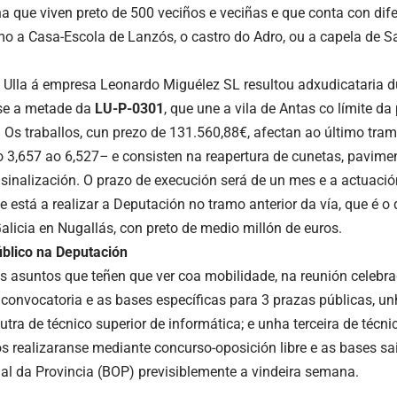
na que viven preto de 500 veciños e veciñas e que conta con dif
mo a Casa-Escola de Lanzós, o castro do Adro, ou a capela de S
 Ulla á empresa Leonardo Miguélez SL resultou adxudicataria d
ase a metade da
LU-P-0301
, que une a vila de Antas co límite da
. Os traballos, cun prezo de 131.560,88€, afectan ao último tra
o 3,657 ao 6,527
–
e consisten na reapertura de cunetas, pavim
 sinalización. O prazo de execución será de un mes e a actuaci
ue está a realizar a Deputación no tramo anterior da vía, que é 
Galicia en Nugallás, con preto de medio millón de euros.
blico na Deputación
 asuntos que teñen que ver coa mobilidade, na reunión celebr
convocatoria e as bases específicas para 3 prazas públicas, un
utra de técnico superior de informática; e unha terceira de técni
os realizaranse mediante concurso-
oposición libre e as bases s
cial da Provincia (BOP) previsiblemente a vindeira semana.