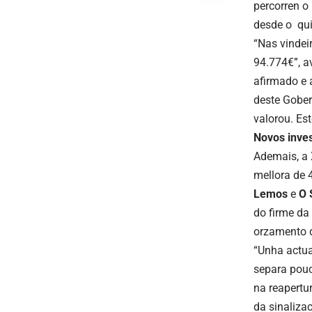
percorren o 
desde o qui
“Nas vindei
94.774€”, a
afirmado e 
deste Gober
valorou. Es
Novos inves
Ademais, a 
mellora de 
Lemos
e
O
do firme da
orzamento d
“Unha actua
separa pouc
na reapertu
da sinalizac