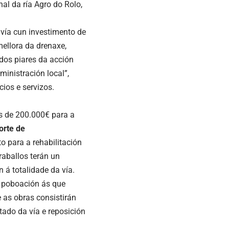
al da ría Agro do Rolo,
 vía cun investimento de
ellora da drenaxe,
 dos piares da acción
inistración local”,
ios e servizos.
s de 200.000€ para a
orte de
o para a rehabilitación
traballos terán un
 á totalidade da vía.
e poboación ás que
 as obras consistirán
tado da vía e reposición