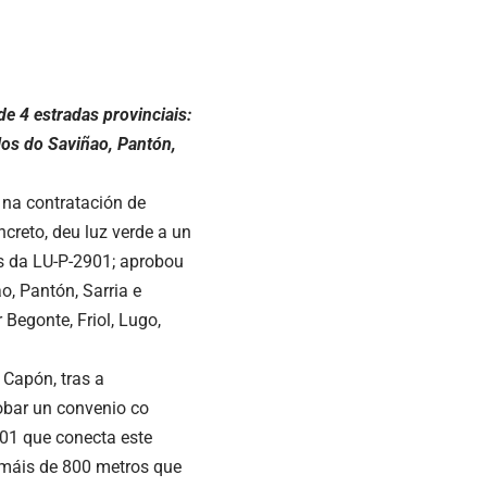
de 4 estradas provinciais:
os do Saviñao, Pantón,
na contratación de
ncreto, deu luz verde a un
os da LU-P-2901; aprobou
o, Pantón, Sarria e
Begonte, Friol, Lugo,
Capón, tras a
obar un convenio co
01 que conecta este
o máis de 800 metros que