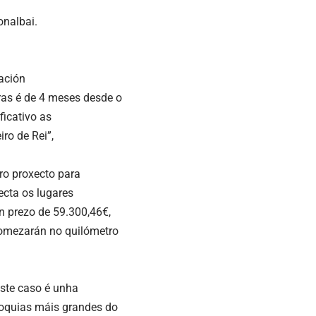
onalbai.
ración
ras é de 4 meses desde o
ficativo as
ro de Rei”,
ro proxecto para
ecta os lugares
un prezo de 59.300,46€,
comezarán no quilómetro
este caso é unha
roquias máis grandes do