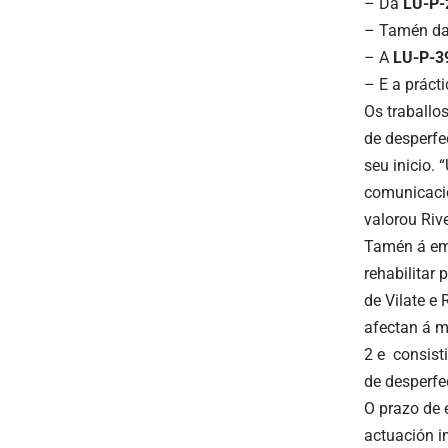
– ​Da
LU-P-
– ​Tamén d
– ​A
LU-P-3
– ​E a práct
Os traballo
de desperfe
seu inicio. 
comunicació
valorou Riv
Tamén á emp
rehabilitar 
de Vilate e
afectan á m
2 e consist
de desperfe
O prazo de 
actuación i