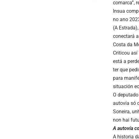
comarca”, r
Insua compa
no ano 2023
(A Estrada)
conectará a
Costa da Mo
Criticou as
está a perd
ter que pedi
para manife
situación e
O deputado 
autovía só 
Soneira, un
non hai futu
A autovía c
A historia 