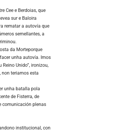
re Cee e Berdoias, que
evea sur e Baloira
ra rematar a autovía que
úmeros semellantes, a
criminou.
Costa da Morteporque
 facer unha autovía. Imos
 Reino Unido”, ironizou,
, non teriamos esta
r unha batalla pola
ente de Fisterra, de
de comunicación plenas
ndono institucional, con