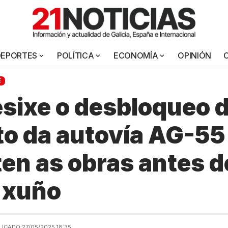
DEPORTES
POLÍTICA
ECONOMÍA
OPINIÓN
E
sixe o desbloqueo 
o da autovía AG-55
iten as obras antes 
e xuño
LICADO 27/05/2025 18:35