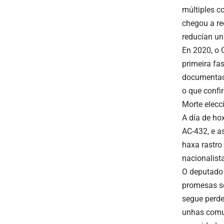
múltiples c
chegou a re
reducían un
En 2020, o 
primeira fas
documentaci
o que confi
Morte elecci
A día de ho
AC-432, e a
haxa rastro
nacionalista
O deputado 
promesas se
segue perde
unhas comun