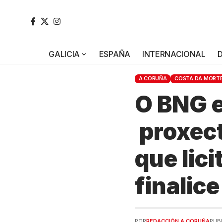
GALICIA
ESPAÑA
INTERNACIONAL
A CORUÑA
COSTA DA MORT
O BNG e
proxect
que lic
finalic
POR
REDACCIÓN A CORUÑA
PUB