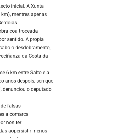
ecto inicial. A Xunta
27 km), mentres apenas
Berdoias.
obra coa troceada
por sentido. A propia
 cabo o desdobramento,
 veciñanza da Costa da
se 6 km entre Salto e a
co anos despois, sen que
a”, denunciou o deputado
de falsas
res a comarca
or non ter
das aopersistir menos