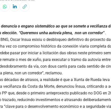
 denuncia o engano sistemático ao que se somete a veciñanza d
as elección. “Queremos unha autovía plena, non un corredor
”
.
BNG, Oscar Insua esixiu o desbloqueo definitivo do proxecto da
ha vez co compromiso histórico da conexión viaria completa d
ebe pasar por iniciar a licitación das obras neste primeiro semes
e remate o mes de xuño, para executar o tramo da autovía entre 
 desdobramento da vía, con dous carrís para cada sentido de ci
a plena, non un corredor”, reclamou.
s décadas de atrasos, a realidade é que a Xunta de Rueda leva
 veciñanza da Costa da Morte, denunciou Ínsua, criticando a a
 PP que, desde o primeiro anteproxecto publicado no DOG en 2
o trazado, reducindo investimentos e atrasando deliberadamen
ura “clave para o desenvolvemento económico e a seguridade via