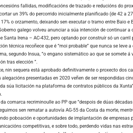
oncesións fallidas, modificacións de trazado e reducións do prox
cortar un 39% do percorrido inicialmente planificado (de 42 a 
 17% o orzamento, deixando sen executar o tramo entre Baio e 
Goberno galego volveu anunciar a súa intención de continuar a 
e Santa Irena – AC-432, pero optando por construír só un carril 
ón técnica recoñece que é “moi probable” que nunca se leve a
rma, segundo Insua, “o engano sistemático ao que se somete á
ón tras elección ”.
xe, nin sequera está aprobado definitivamente o proxecto dos ca
s alegacións presentadas en 2020 veñen de ser respondidas cin
 da súa licitación na plataforma de contratos públicos da Xunt
.
da comarca recriminoulle ao PP que “despois de dúas décadas 
guimos sen rematar a autovía AG-55 da Costa da morte, ment
ndo poboación e oportunidades de implantación de empresas p
icacións competitivas, e sobre todo, perdendo vidas nas estra