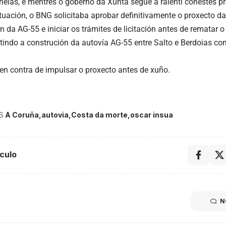
nelas, e mentres o goberno da Xunta segue a ralentí conestes pr
ituación, o BNG solicitaba aprobar definitivamente o proxecto da
n da AG-55 e iniciar os trámites de licitación antes de rematar 
tindo a construción da autovía AG-55 entre Salto e Berdoias con
en contra de impulsar o proxecto antes de xuño.
S
A Coruña
autovia
Costa da morte
oscar insua
culo
N