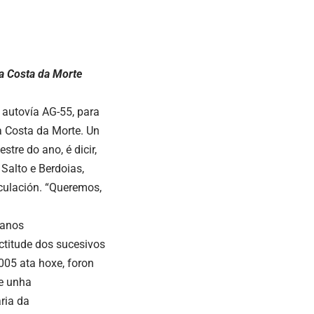
a Costa da Morte
 autovía AG-55, para
a Costa da Morte. Un
tre do ano, é dicir,
Salto e Berdoias,
rculación. “Queremos,
 anos
ctitude dos sucesivos
005 ata hoxe, foron
te unha
ria da