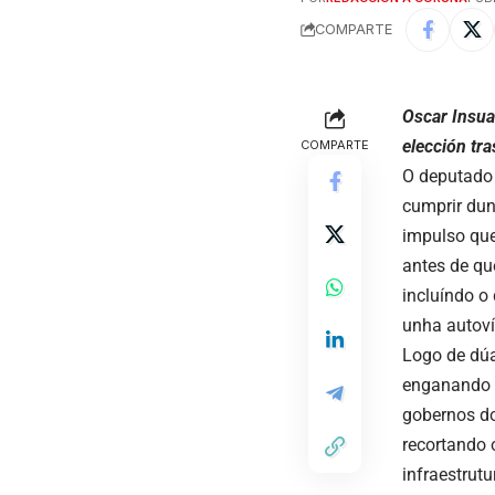
COMPARTE
Oscar Insua
elección tr
COMPARTE
O deputado 
cumprir dun
impulso qued
antes de qu
incluíndo o
unha autoví
Logo de dúa
enganando a
gobernos do
recortando 
infraestrut