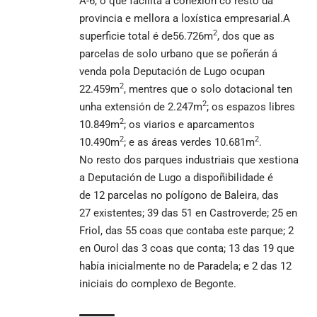
A-6, o que facilita a conexión co resto da
provincia e mellora a loxística empresarial.A
2
superficie total é de56.726m
, dos que as
parcelas de solo urbano que se poñerán á
venda pola Deputación de Lugo ocupan
2
22.459m
, mentres que o solo dotacional ten
2
unha extensión de 2.247m
; os espazos libres
2
10.849m
; os viarios e aparcamentos
2
2
10.490m
; e as áreas verdes 10.681m
.
No resto dos parques industriais que xestiona
a Deputación de Lugo a dispoñibilidade é
de 12 parcelas no polígono de Baleira, das
27 existentes; 39 das 51 en Castroverde; 25 en
Friol, das 55 coas que contaba este parque; 2
en Ourol das 3 coas que conta; 13 das 19 que
había inicialmente no de Paradela; e 2 das 12
iniciais do complexo de Begonte.