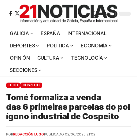
Aa
GALICIA
ESPAÑA
INTERNACIONAL
DEPORTES
POLÍTICA
ECONOMÍA
OPINIÓN
CULTURA
TECNOLOGÍA
SECCIONES
LUGO
COSPEITO
Tomé formaliza a venda
das 6 primeiras parcelas do pol
ígono industrial de Cospeito
POR
REDACCIÓN LUGO
PUBLICADO 02/06/2025 21:02