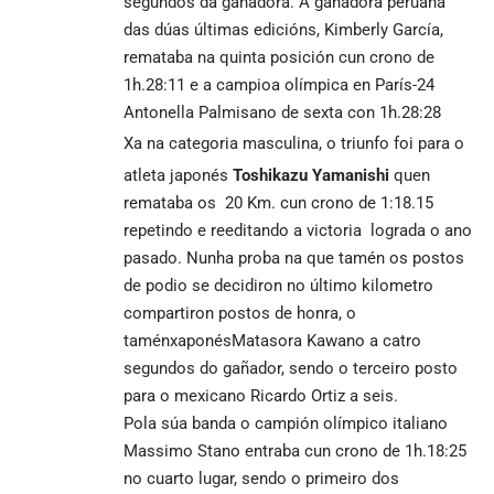
segundos da gañadora. A gañadora peruana
das dúas últimas edicións, Kimberly García,
remataba na quinta posición cun crono de
1h.28:11 e a campioa olímpica en París-24
Antonella Palmisano de sexta con 1h.28:28
Xa na categoria masculina, o triunfo foi para o
atleta japonés
Toshikazu Yamanishi
quen
remataba os 20 Km. cun crono de 1:18.15
repetindo e reeditando a victoria lograda o ano
pasado. Nunha proba na que tamén os postos
de podio se decidiron no último kilometro
compartiron postos de honra, o
taménxaponésMatasora Kawano a catro
segundos do gañador, sendo o terceiro posto
para o mexicano Ricardo Ortiz a seis.
Pola súa banda o campión olímpico italiano
Massimo Stano entraba cun crono de 1h.18:25
no cuarto lugar, sendo o primeiro dos