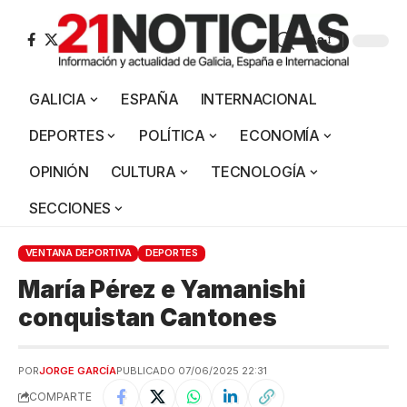
Aa
GALICIA
ESPAÑA
INTERNACIONAL
DEPORTES
POLÍTICA
ECONOMÍA
OPINIÓN
CULTURA
TECNOLOGÍA
SECCIONES
VENTANA DEPORTIVA
DEPORTES
María Pérez e Yamanishi
conquistan Cantones
POR
JORGE GARCÍA
PUBLICADO 07/06/2025 22:31
COMPARTE