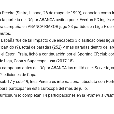
a Pereira (Sintra, Lisboa, 26 de mayo de 1999), conocida como In
 la portería del Dépor ABANCA cedida por el Everton FC inglés 
ra campaña en ABANCA-RIAZOR jugó 28 partidos en Liga F de 30
inutos.
 España fue de tal impacto que encabezó 3 clasificaciones ligu
 partido (9), total de paradas (252) y más paradas dentro del ár
l Estoril Praia, fichó a continuación por el Sporting CP, club c
 Liga, Copa y Supercopa lusa (2017-18).
s campañas antes del Dépor ABANCA las militó en el Servette, c
 2 ediciones de Copa.
ub-17 y sub-19, Inês Pereira es internacional absoluta con Port
ara participar en esta Eurocopa del mes de julio.
urrículum lo completan 14 participaciones en la
Women´s Cham