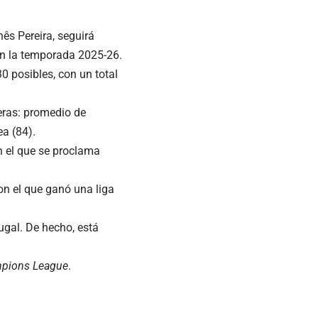
ês Pereira, seguirá
en la temporada 2025-26.
 posibles, con un total
eras: promedio de
ea (84).
on el que se proclama
on el que ganó una liga
ugal. De hecho, está
pions League
.