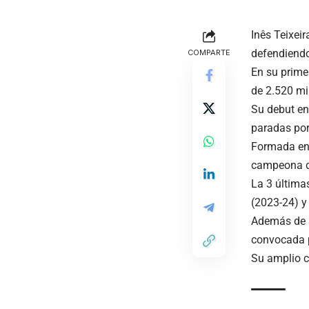
Inês Teixeir
defendiendo
COMPARTE
En su prime
de 2.520 m
Su debut en
paradas por
Formada en e
campeona de
La 3 última
(2023-24) y
Además de s
convocada p
Su amplio c