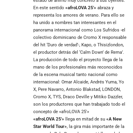
estado de ánimo muy concreto a sus oyentes.
En este sentido
«afroLOVA 25′»
abraza y
representa los amores de verano. Para ello se
ha unido a nombres tan interesantes en el
panorama internacional como Los Sufridos -el
colectivo dominicano de Cromo X responsable
del hit ‘Duro de verdad’-, Kapo, o Thisizlondon,
el productor detrás del ‘Calm Down’ de Rema’.
La producción de todo el proyecto llega de la
mano de los profesionales más reconocidos
de la escena musical tanto nacional como
internacional: Omar Alcaide, Andrés Yuma, Yo
X, Pere Navarro, Antonio Blakstad, LONDON,
Cromo X, TYS, Draco Deville y Mitiko Dazzler,
son los productores que han trabajado todo el
concepto de «afroLOVA 25′»
«afroLOVA 25′»
llega en mitad de su
«A New
Star World Tour»
, la gira más importante de la