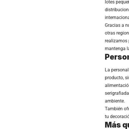
lotes peque
distribucion
internaciona
Gracias a n
otras regio
realizamos 
mantenga la
Person
La personal
producto, s
alimentació
serigrafiad
ambiente.
También ofr
tu decoraci
Más qu