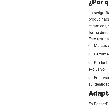
¿Por q
La serigrafí
producir aca
cerámicas, 
forma direct
Esto resulta
Marcas c
Perfumer
Producto
exclusivo.
Empresa
su identidad
Adapta
En PepperDe