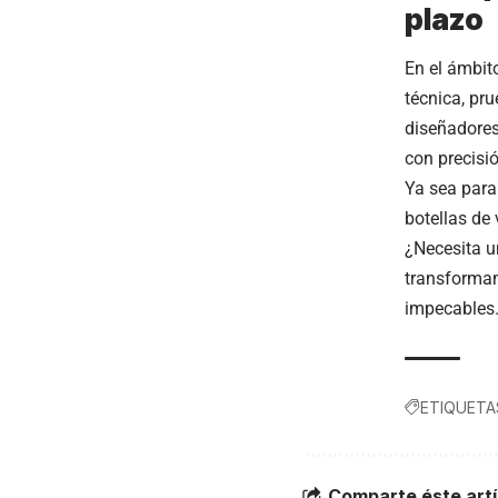
plazo
En el ámbit
técnica, pr
diseñadores
con precisi
Ya sea para
botellas de 
¿Necesita u
transformam
impecables
ETIQUETA
Comparte éste artí