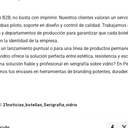
o B2B, no basta con imprimir. Nuestros clientes valoran un servi
uebas piloto, soporte en diseño y control de calidad. Trabajamo
 y departamentos de producción para garantizar que cada botella
ón la identidad de la empresa.
 un lanzamiento puntual o para una línea de productos permanen
vidrio ofrece la solución perfecta entre estética, resistencia y es
na solución fiable y profesional en serigrafía sobre vidrio? En 
os tus envases en herramientas de branding potentes, durader
.
S
21noticias
botellas
Serigrafía
vidrio
culo