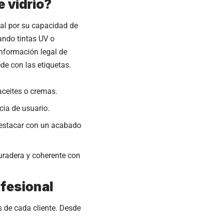
e vidrio?
ial por su capacidad de
ando tintas UV o
información legal de
ede con las etiquetas.
aceites o cremas.
cia de usuario.
destacar con un acabado
duradera y coherente con
ofesional
s de cada cliente. Desde