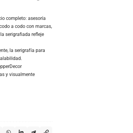
cio completo: asesoría
s codo a codo con marcas,
 serigrafiada refleje
te, la serigrafía para
calabilidad.
PepperDecor
as y visualmente