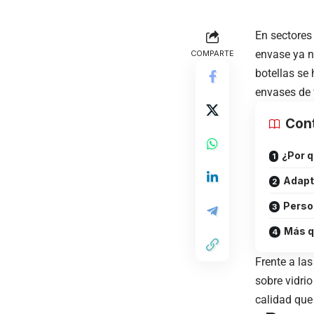
En sectores
envase ya n
COMPARTE
botellas
se 
envases de 
Con
¿Por q
Adapta
Perso
Más q
Frente a las
sobre vidrio
calidad que