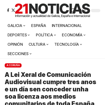
Aa
GALICIA
ESPAÑA
INTERNACIONAL
DEPORTES
POLÍTICA
ECONOMÍA
OPINIÓN
CULTURA
TECNOLOGÍA
SECCIONES
A CORUÑA
A Lei Xeral de Comunicación
Audiovisual cumpre tres anos
e un día sen conceder unha
soa licenza aos medios
comunitarios de toda España