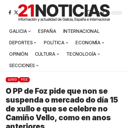
Aa
GALICIA
ESPAÑA
INTERNACIONAL
DEPORTES
POLÍTICA
ECONOMÍA
OPINIÓN
CULTURA
TECNOLOGÍA
SECCIONES
LUGO
FOZ
O PP de Foz pide que non se
suspenda o mercado do día 15
de xullo e que se celebre no
Camiño Vello, como en anos
anteriores