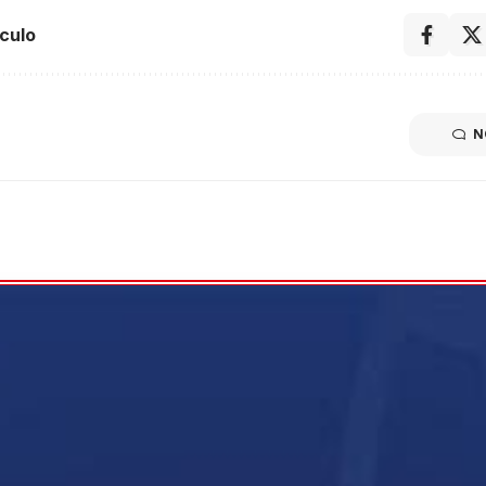
culo
N