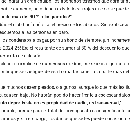
a de lograr un gran equipo, los abonados tenemos que admitir qu
rable aumento, pero deben existir líneas rojas que no se pueden
o de más del 40 % a los parados!”
ías el club hacía público el precio de los abonos. Sin explicaci
descuentos a las personas en paro.
o los condenaba a pagar, por su abono de siempre, ¡un incremen
a 2024-25! Era el resultante de sumar al 30 % del descuento que 
cremento de este año.
 silencio cómplice de numerosos medios, me rebelo a ignorar u
itir que se castigue, de esa forma tan cruel, a la parte más déb
que muchos desempleados, o algunos, aunque lo que más les ilu
, causen baja. No habrán podido hacer frente a ese escandalo
ento deportivista no es propiedad de nadie, es transversal,”
donable, porque para el total del presupuesto es insignificante 
 parados y, sin embargo, los daños que se les pueden ocasionar 