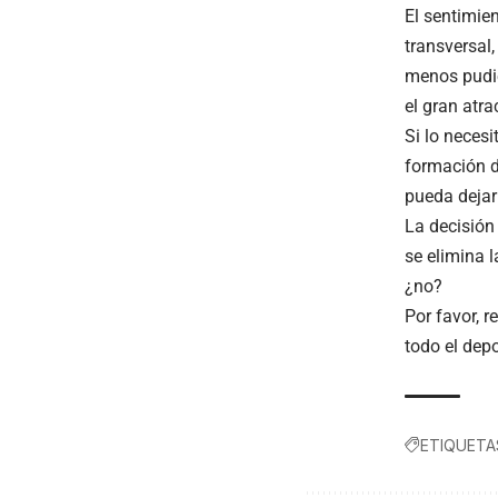
El sentimien
transversal,
menos pudie
el gran atra
Si lo neces
formación d
pueda dejar
La decisión
se elimina l
¿no?
Por favor, r
todo el dep
ETIQUETA