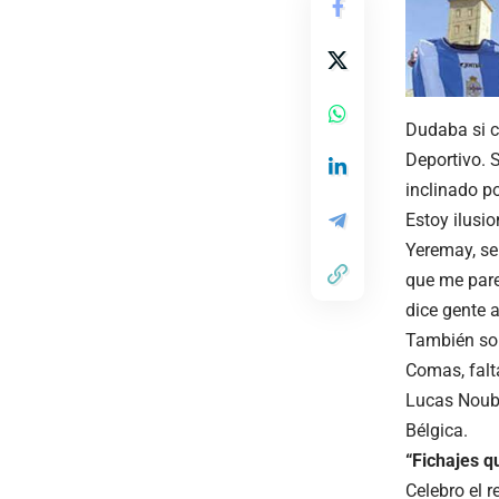
Dudaba si c
Deportivo. 
inclinado p
Estoy ilusio
Yeremay, se
que me pare
dice gente 
También son
Comas, falt
Lucas Noubi
Bélgica.
“Fichajes q
Celebro el 