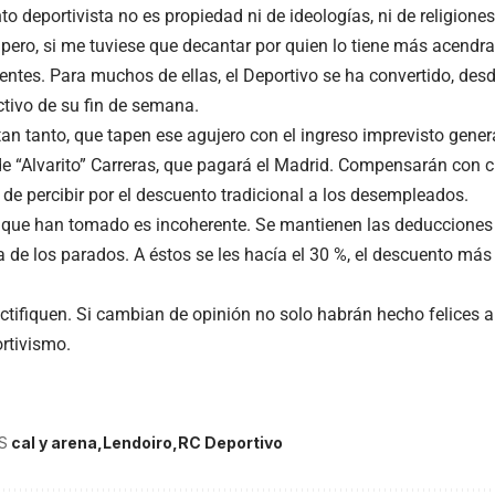
to deportivista no es propiedad ni de ideologías, ni de religiones
 pero, si me tuviese que decantar por quien lo tiene más acendra
ntes. Para muchos de ellas, el Deportivo se ha convertido, de
ctivo de su fin de semana.
itan tanto, que tapen ese agujero con el ingreso imprevisto gene
e “Alvarito” Carreras, que pagará el Madrid. Compensarán con cr
 de percibir por el descuento tradicional a los desempleados.
 que han tomado es incoherente. Se mantienen las deducciones 
a de los parados. A éstos se les hacía el 30 %, el descuento más
ectifiquen. Si cambian de opinión no solo habrán hecho felices a
ortivismo.
S
cal y arena
Lendoiro
RC Deportivo