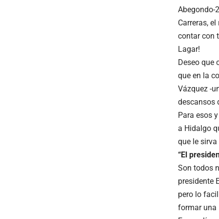
Abegondo-20
Carreras, el
contar con t
Lagar!
Deseo que c
que en la c
Vázquez -una
descansos d
Para esos y
a Hidalgo q
que le sirva
“El preside
Son todos n
presidente 
pero lo fac
formar una p