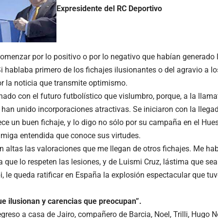
Expresidente del RC Deportivo
omenzar por lo positivo o por lo negativo que habían generado l
Si hablaba primero de los fichajes ilusionantes o del agravio a
or la noticia que transmite optimismo.
nado con el futuro futbolístico que vislumbro, porque, a la llam
 han unido incorporaciones atractivas. Se iniciaron con la llega
ce un buen fichaje, y lo digo no sólo por su campaña en el Hues
amiga entendida que conoce sus virtudes.
 altas las valoraciones que me llegan de otros fichajes. Me ha
a que lo respeten las lesiones, y de Luismi Cruz, lástima que se
, le queda ratificar en España la explosión espectacular que tuv
ue ilusionan y carencias que preocupan”.
regreso a casa de Jairo, compañero de Barcia, Noel, Trilli, Hugo