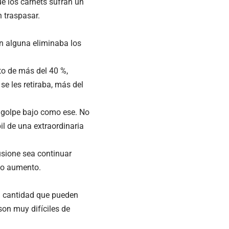
e los carnets sufran un
 traspasar.
ón alguna eliminaba los
to de más del 40 %,
se les retiraba, más del
n golpe bajo como ese. No
il de una extraordinaria
sione sea continuar
so aumento.
la cantidad que pueden
son muy difíciles de