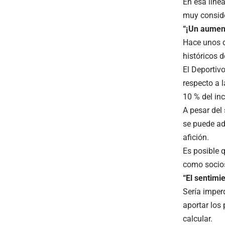
En esa líne
muy conside
“¡Un aument
Hace unos d
históricos 
El Deportiv
respecto a l
10 % del in
A pesar del
se puede adm
afición.
Es posible 
como socios
“El sentimi
Sería imper
aportar los
calcular.