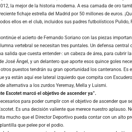
12, la mejor de la historia moderna. A esa camada de oro tambi
 reciente fichaje estrella del Madrid por 50 millones de euros. ¡
odos ellos en el club, incluidos sus padres futbolísticos Pulido, 
ontinúe el acierto de Fernando Soriano con las piezas importan
olumna vertebral se necesitan tres puntales. Un defensa central 
 salida que cuesta entender-: un cabeza de área, para cubrir las
e José Ángel, y un delantero que aporte esos quince goles nece
 otros puestos tendrán su gran oportunidad los canteranos. Es
ue ya están aquí ese lateral izquierdo que compita con Escudero
 de alternativa a los zurdos Yeremay, Mella y Luismi.
nte Escotet marcó el objetivo de ascender ya”.
ecesarios para poder cumplir con el objetivo de ascender que s
Escotet. Es una decisión valiente que merece nuestro aplauso. No
ilita mucho que el Director Deportivo pueda contar con un alto p
lantilla que pelee por el podio.