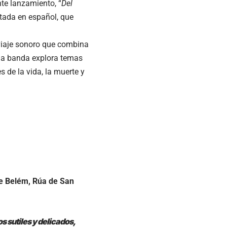
nte lanzamiento, “
Del
retada en español, que
 viaje sonoro que combina
, la banda explora temas
 de la vida, la muerte y
de Belém, Rúa de San
 sutiles y delicados,