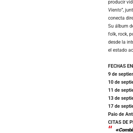
producir víd
Viento
”
, ju
conecta dir
Su álbum de
folk, rock, 
desde la in
el estado ac
FECHAS EN
9 de septie
10 de septi
11 de septi
13 de septi
17 de septi
Paio de Ant
CITAS DE 
«Combina