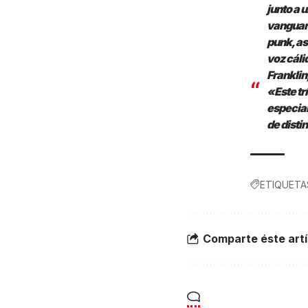
junto a 
vanguard
punk, as
voz cáli
Franklin
«Este tr
especial
de disti
ETIQUETA
Comparte éste artí