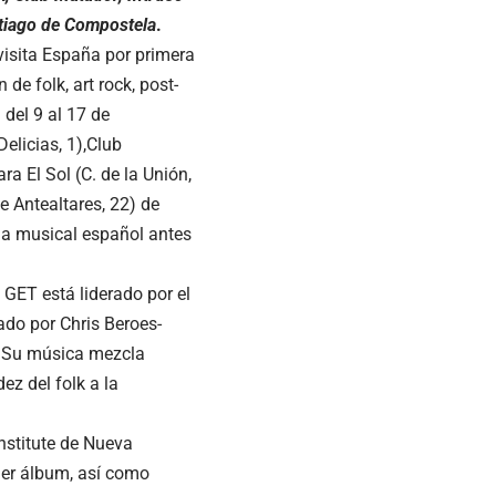
ntiago de Compostela
.
 visita España por primera
de folk, art rock, post-
 del 9 al 17 de
elicias, 1),Club
ra El Sol (C. de la Unión,
e Antealtares, 22) de
ma musical español antes
 GET está liderado por el
do por Chris Beroes-
). Su música mezcla
ez del folk a la
nstitute de Nueva
mer álbum, así como