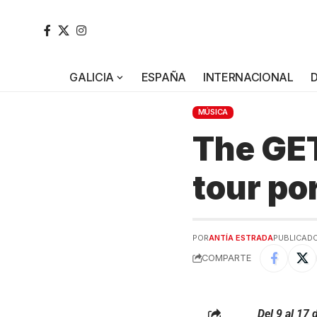
GALICIA
ESPAÑA
INTERNACIONAL
MÚSICA
The GET
tour po
POR
ANTÍA ESTRADA
PUBLICADO
COMPARTE
Del 9 al 17