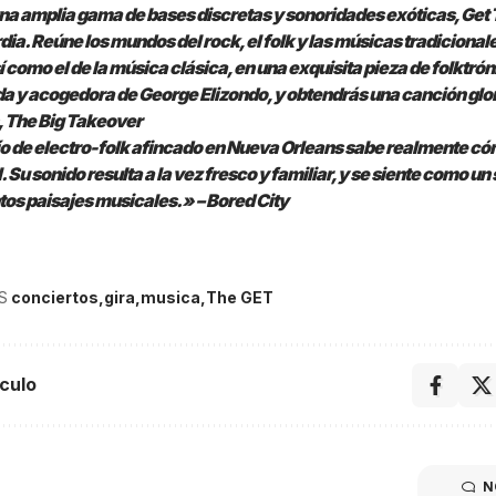
una amplia gama de bases discretas y sonoridades exóticas, Get 
ia. Reúne los mundos del rock, el folk y las músicas tradicionales
í como el de la música clásica, en una exquisita pieza de folktrón
da y acogedora de George Elizondo, y obtendrás una canción glo
, The Big Takeover
ío de electro-folk afincado en Nueva Orleans sabe realmente có
. Su sonido resulta a la vez fresco y familiar, y se siente como un
ntos paisajes musicales.» – Bored City
S
conciertos
gira
musica
The GET
culo
N