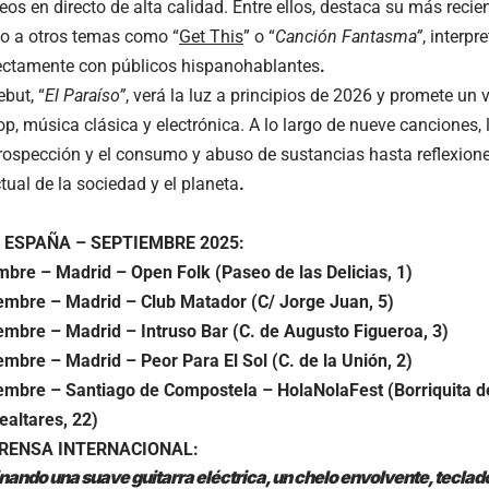
eos en directo de alta calidad. Entre ellos, destaca su más recie
nto a otros temas como “
Get This
” o “
Canción Fantasma
”
, interp
ectamente con públicos hispanohablantes
.
but, “
El Paraíso”
, verá la luz a principios de 2026 y promete un
pop, música clásica y electrónica. A lo largo de nueve canciones
trospección y el consumo y abuso de sustancias hasta reflexiones
tual de la sociedad y el planeta
.
 ESPAÑA – SEPTIEMBRE 2025:
mbre – Madrid – Open Folk (Paseo de las Delicias, 1)
embre – Madrid – Club Matador (C/ Jorge Juan, 5)
embre – Madrid – Intruso Bar (C. de Augusto Figueroa, 3)
embre – Madrid – Peor Para El Sol (C. de la Unión, 2)
embre – Santiago de Compostela – HolaNolaFest (Borriquita 
ealtares, 22)
PRENSA INTERNACIONAL:
ndo una suave guitarra eléctrica, un chelo envolvente, teclados