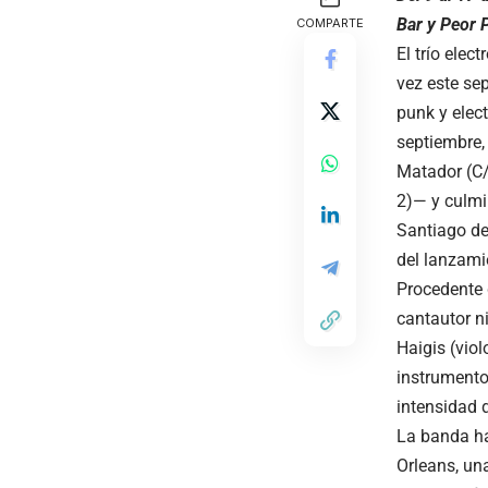
Bar y Peor 
COMPARTE
El trío elec
vez este sep
punk y elect
septiembre,
Matador (C/ 
2)— y culmi
Santiago de
del lanzami
Procedente 
cantautor n
Haigis (viol
instrumentos
intensidad 
La banda ha
Orleans, un