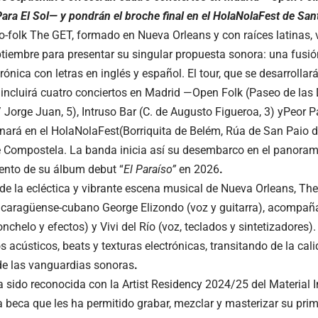
Para El Sol— y pondrán el broche final en el HolaNolaFest de Sa
tro-folk The GET, formado en Nueva Orleans y con raíces latinas,
tiembre para presentar su singular propuesta sonora: una fusión 
rónica con letras en inglés y español. El tour, que se desarrollará
 incluirá cuatro conciertos en Madrid —Open Folk (Paseo de las D
Jorge Juan, 5), Intruso Bar (C. de Augusto Figueroa, 3) yPeor Pa
nará en el HolaNolaFest(Borriquita de Belém, Rúa de San Paio d
 Compostela. La banda inicia así su desembarco en el panora
ento de su álbum debut “
El Paraíso”
en 2026
.
de la ecléctica y vibrante escena musical de Nueva Orleans, The
icaragüense-cubano George Elizondo (voz y guitarra), acompaña
onchelo y efectos) y Vivi del Río (voz, teclados y sintetizadores
 acústicos, beats y texturas electrónicas, transitando de la calid
de las vanguardias sonoras
.
 sido reconocida con la Artist Residency 2024/25 del Material I
a beca que les ha permitido grabar, mezclar y masterizar su pri