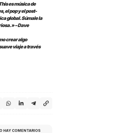
This es música de
, el pop y el post-
ica global. Súmale la
riosa.» – Dave
mo crear algo
 suave viaje a través
O HAY COMENTARIOS